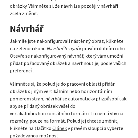
obrázky. Všimněte si, že návrh lze později v návrháři
zcela změnit.
Návrhář
Jakmile jste nakonfigurovali nástěnný obraz, klikněte
na zelenou ikonu
Navrhněte nyní
v pravém dolním rohu.
Otevře se nakonfigurovaný návrhář, který vám umožní
přidat požadovaný obrázek a navrhnout jej podle vašich
preferencí.
Všimněte si, že pokud je do pracovní oblasti přidán
obrázek s jiným vertikálním nebo horizontálním
poměrem stran, návrhář se automaticky přizpůsobí tak,
aby se přidaný obrázek vešel do
vertikálního/horizontálního formátu. To nemá vliv na
rozměry, pouze na formát. Pokud jej chcete změnit,
klikněte na tlačítko
Článek
v pravém sloupci a vyberte
požadovanou možnost.