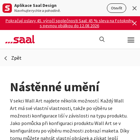
Aplikace Saal Design
Otevřít
Navrhujte rychle a pohodlně.
Pokračují oslavy 45. výročí společnosti Saal: 45 % sleva na Fotoknihy
s pevnou obálkou do 12.08.2026
Zpět
Nástěnné umění
V sekci Wall Art najdete několik možností. Každý Wall
Art má své vlastní vlastnosti, takže po výběru se
možnosti konfigurace liší v závislosti na typu produktu.
Jako pomůcka při konfiguraci produktu Wall Art se v
konfigurátoru po výběru možnosti zobrazí maketa. Díky
tomu můžete nahrát vlastní obrázek a získat lepší