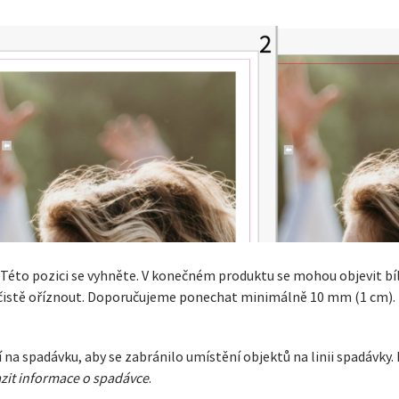
 Této pozici se vyhněte. V konečném produktu se mohou objevit bíl
jej čistě oříznout. Doporučujeme ponechat minimálně 10 mm (1 cm).
 na spadávku, aby se zabránilo umístění objektů na linii spadávk
zit informace o spadávce
.