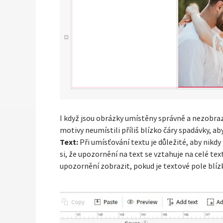
I když jsou obrázky umístěny správně a nezobraz
motivy neumístili příliš blízko čáry spadávky, a
Text:
Při umísťování textu je důležité, aby nikd
si, že upozornění na text se vztahuje na celé tex
upozornění zobrazit, pokud je textové pole blíz