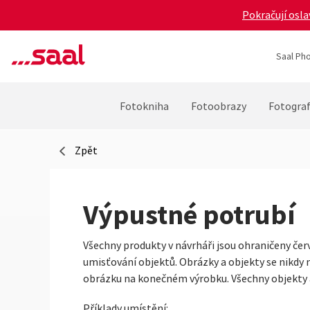
Pokračují osla
Saal Pho
Fotokniha
Fotoobrazy
Fotograf
Zpět
Výpustné potrubí
Všechny produkty v návrháři jsou ohraničeny červ
umisťování objektů. Obrázky a objekty se nikdy 
obrázku na konečném výrobku. Všechny objekty 
Příklady umístění: