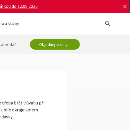
bálkou do 12.08.2026
ra a služby
Kalendář
Objednejte si nyní
 třeba brát v úvahu při
k bílé okraje kolem
adávky.