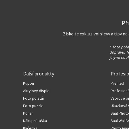
Př
Získejte exkluzivní slevy a tipy n
* Toto pole
dopravu. T
jinými pou
Další produkty
Profesio
Kupón
Přehled
Akrylový displej
Profesioná
Foto polštář
Vzorové p
Foto puzzle
Ukázková 
Pohár
Saal Photo
Nákupní taška
Saal WallA
Klíčenka
Photo Awa