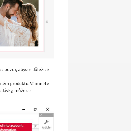
at pozor, abyste důležité
nečném produktu. Všimněte
padávky, může se