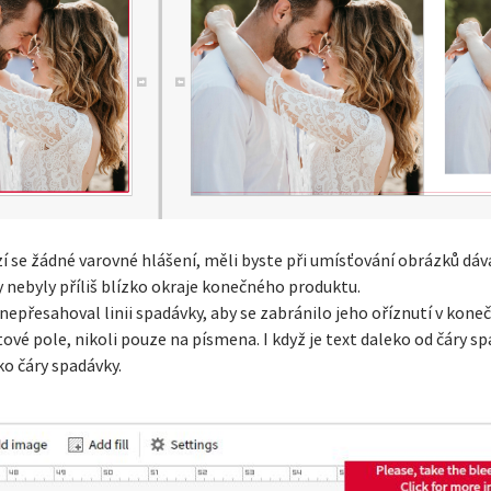
í se žádné varovné hlášení, měli byste při umísťování obrázků dáv
by nebyly příliš blízko okraje konečného produktu.
y nepřesahoval linii spadávky, aby se zabránilo jeho oříznutí v ko
tové pole, nikoli pouze na písmena. I když je text daleko od čáry s
ko čáry spadávky.