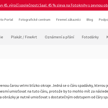
vy 45. výročí společnosti Saal: 45 % sleva na Fotoknihy s pevnou o
to Portal
Fotografické centrum
Firemní zákazníci
Blog
Podpo
ie
Plakát / FineArt
Oznámení a přání
Fotodárky
enou čarou velmi blízko okraje. Jedná se o čáru spadávky, kterou je
nesmí umisťovat na tuto čáru, protože by to mohlo mít za následe
a obrázky je nutné umisťovat s dostatečným odstupem od čáry sp