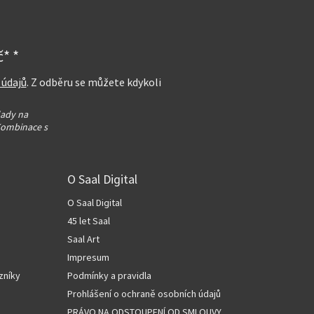
* *
 údajů
. Z odběru se můžete kdykoli
lady na
Kombinace s
O Saal Digital
O Saal Digital
45 let Saal
Saal Art
Impresum
zníky
Podmínky a pravidla
Prohlášení o ochraně osobních údajů
PRÁVO NA ODSTOUPENÍ OD SMLOUVY