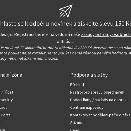
ihlaste se k odběru novinek a získejte slevu 150 Kč
a design. Registrací berete na vědomí naše
zásady ochrany osobních
odhlásit.
 je povinné.
**
Minimální hodnota objednávky 300 Kč. Nevztahuje se na nák
ento poukaz nelze rozdělit. Tento poukaz nemá žádnou peněžní hodnotu. 
kazy nebo nabídkami není možná.
nální zóna
Podpora a služby
Přehled
lní účet
Nástroj pro správu objednávek
rodukty
Dodací lhůty / náklady na dopravu
sada
Centrum nápovědy
 Portal
Kontaktovat oddělení péče o záka
rt
Stížnost
rds
Ceny