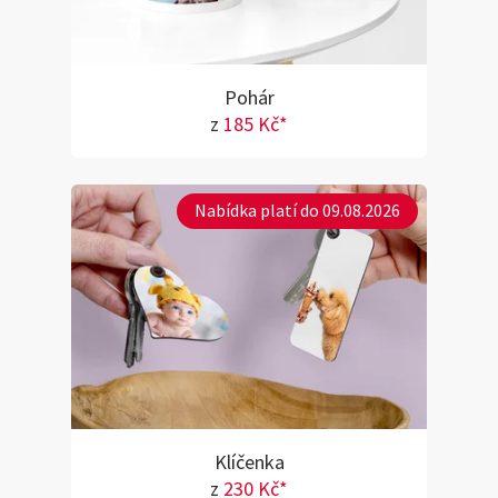
Pohár
z
185 Kč*
Nabídka platí do 09.08.2026
Klíčenka
z
230 Kč*