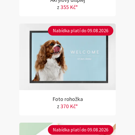
Akrylový displej
z
355 Kč*
Nabídka platí do 09.08.2026
Foto rohožka
z
370 Kč*
Nabídka platí do 09.08.2026