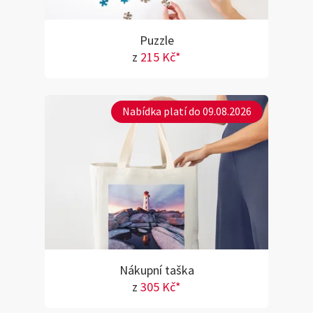
Puzzle
z
215 Kč*
Nabídka platí do 09.08.2026
Nákupní taška
z
305 Kč*