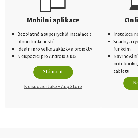
Mobilní aplikace
Onl
Bezplatná a superrychlá instalace s
Instalace n
plnou funkčností
Snadný a ry
Ideální pro velké zakázky a projekty
funkcím
K dispozici pro Android a iOS
Navrhování
notebooku,
tabletu
Stáhnout
Na
K dispozici také v App Store