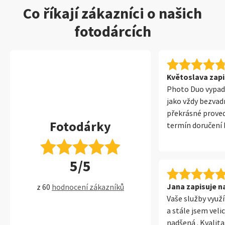
Co říkají zákazníci o našich
fotodárcích
Květoslava zapi
Photo Duo vypad
jako vždy bezvadn
překrásné proved
Fotodárky
termín doručení b
balíček k naší ve
už v pátek, jupí!
5/5
dočkat, až dárek
děkuji a už jsem 
produkty, na kter
Jana zapisuje na
z 60
hodnocení zákazníků
těším!
Vaše služby využ
a stále jsem veli
nadšená . Kvalit