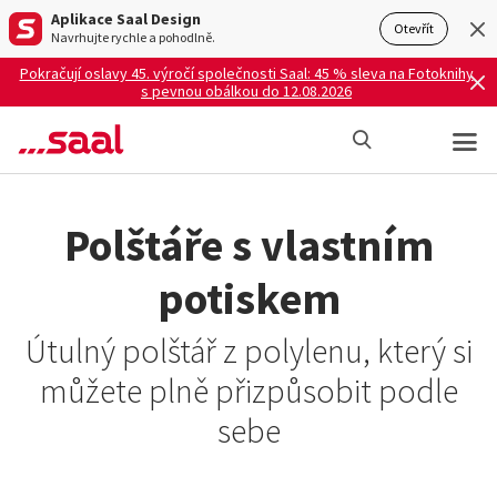
Aplikace Saal Design
Otevřít
Navrhujte rychle a pohodlně.
Pokračují oslavy 45. výročí společnosti Saal: 45 % sleva na Fotoknihy
s pevnou obálkou do 12.08.2026
Polštáře s vlastním
potiskem
Útulný polštář z polylenu, který si
můžete plně přizpůsobit podle
sebe