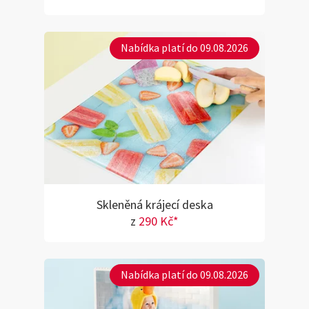
Nabídka platí do 09.08.2026
Skleněná krájecí deska
z
290 Kč*
Nabídka platí do 09.08.2026