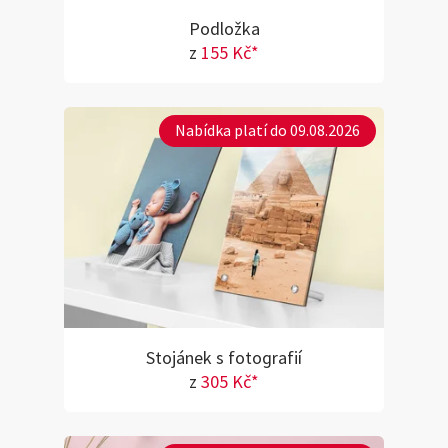
Podložka
z
155 Kč*
Nabídka platí do 09.08.2026
Stojánek s fotografií
z
305 Kč*