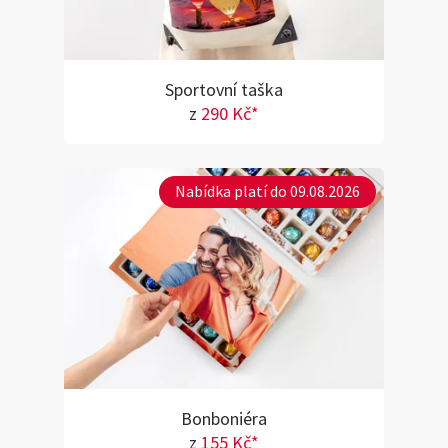
Sportovní taška
z
290 Kč*
Nabídka platí do 09.08.2026
Bonboniéra
z
155 Kč*