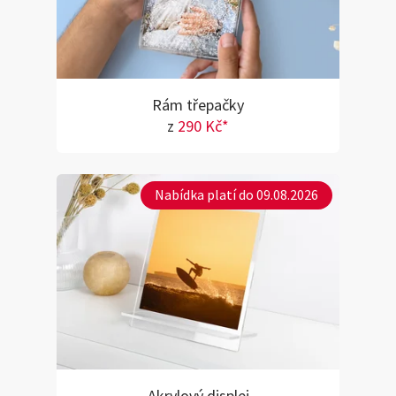
Rám třepačky
z
290 Kč*
Nabídka platí do 09.08.2026