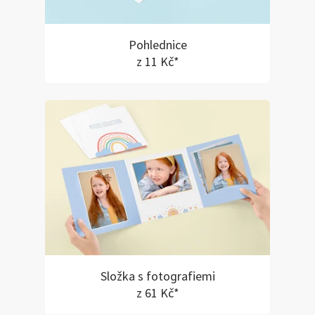
Pohlednice
z 11 Kč*
Složka s fotografiemi
z 61 Kč*