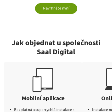
Navrhněte nyní
Jak objednat u společnosti
Saal Digital
Mobilní aplikace
Onl
Bezplatná a superrychlá instalace s
Instalace n