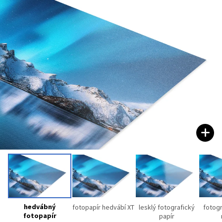
hedvábný
fotopapír hedvábí XT
lesklý fotografický
fotogr
fotopapír
papír