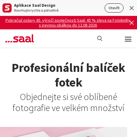
Aplikace Saal Design
Otevřít
Navrhujte rychle a pohodlně.
Pokračují oslavy 45. výročí společnosti Saal: 45 % sleva na Fotoknihy
s pevnou obálkou do 12.08.2026
Profesionální balíček
fotek
Objednejte si své oblíbené
fotografie ve velkém množství