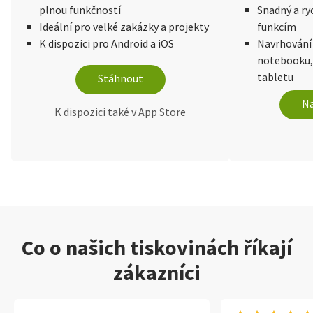
plnou funkčností
Snadný a ry
Ideální pro velké zakázky a projekty
funkcím
K dispozici pro Android a iOS
Navrhování
notebooku,
tabletu
Stáhnout
Na
K dispozici také v App Store
Co o našich tiskovinách říkají
zákazníci