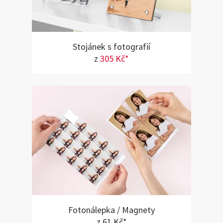
Stojánek s fotografií
z
305 Kč*
Fotonálepka / Magnety
z 61 Kč*