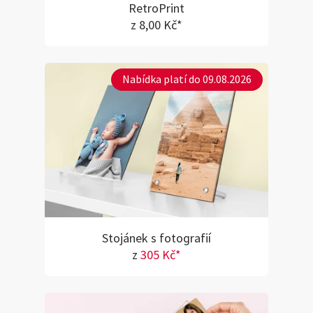
RetroPrint
z 8,00 Kč*
Nabídka platí do 09.08.2026
Stojánek s fotografií
z
305 Kč*