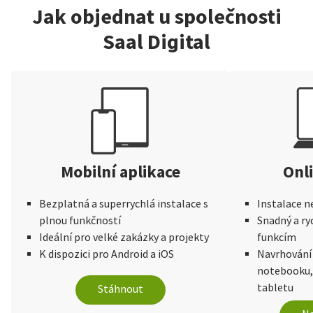
Jak objednat u společnosti
Saal Digital
Mobilní aplikace
Onl
Bezplatná a superrychlá instalace s
Instalace n
plnou funkčností
Snadný a ry
Ideální pro velké zakázky a projekty
funkcím
K dispozici pro Android a iOS
Navrhování
notebooku,
tabletu
Stáhnout