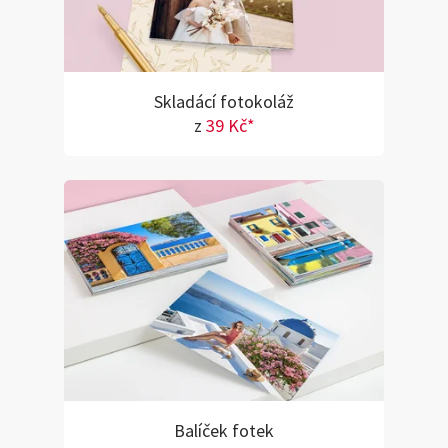
Skladácí fotokoláž
z
39 Kč*
Balíček fotek