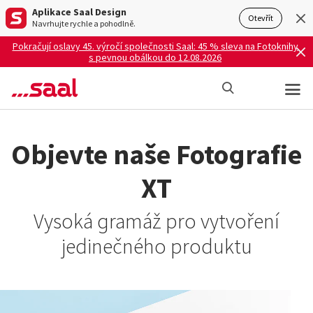
Aplikace Saal Design
Otevřít
Navrhujte rychle a pohodlně.
Pokračují oslavy 45. výročí společnosti Saal: 45 % sleva na Fotoknihy
s pevnou obálkou do 12.08.2026
Objevte naše Fotografie
XT
Vysoká gramáž pro vytvoření
jedinečného produktu