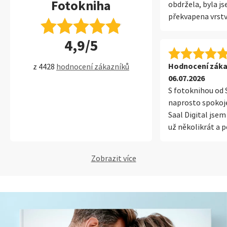
Fotokniha
obdržela, byla j
překvapena vrstv
na přední straně
4,9/5
zabalení a ochra
zajištěna, aby se
knížkou nic nesta
Hodnocení záka
z 4428
hodnocení zákazníků
zpracováno a při
06.07.2026
velmi oceňuji p
S fotoknihou od 
vazbu, která nekr
naprosto spokoj
lépe se prohlíží.
Saal Digital jsem
opravdu klenotem
už několikrát a 
hezké zpracován
moje očekávání. 
kdy je použito ak
kvalitu tisku, pre
Zobrazit více
koženka. Určitě s
věrné podání bar
pořídím samosta
krásná vzpomínka
šla vidět přední 
Určitě mohu Saal
strana totiž půso
Luxusní zpracová
využila na vzpom