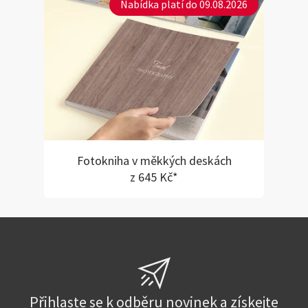
Nabídka platí do 09.08.2026
Fotokniha v měkkých deskách
z 645 Kč*
Přihlaste se k odběru novinek a získejte