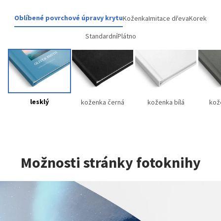
Oblíbené povrchové úpravy krytu
Koženka
Imitace dřeva
Korek
Standardní
Plátno
lesklý
koženka černá
koženka bílá
kož
Možnosti stránky fotoknihy