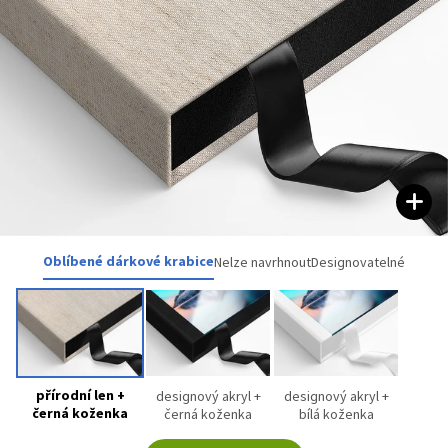
Oblíbené dárkové krabice
Nelze navrhnout
Designovatelné
přírodní len +
designový akryl +
designový akryl +
černá koženka
černá koženka
bílá koženka