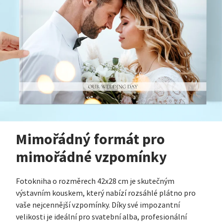
vůbec nelituji vy
klasické fotokní
doporučuji objed
Mimořádný formát pro
mimořádné vzpomínky
Fotokniha o rozměrech 42x28 cm je skutečným
výstavním kouskem, který nabízí rozsáhlé plátno pro
vaše nejcennější vzpomínky. Díky své impozantní
velikosti je ideální pro svatební alba, profesionální