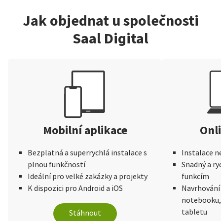
Jak objednat u společnosti
Saal Digital
Mobilní aplikace
Onl
Bezplatná a superrychlá instalace s
Instalace n
plnou funkčností
Snadný a ry
Ideální pro velké zakázky a projekty
funkcím
K dispozici pro Android a iOS
Navrhování
notebooku,
tabletu
Stáhnout