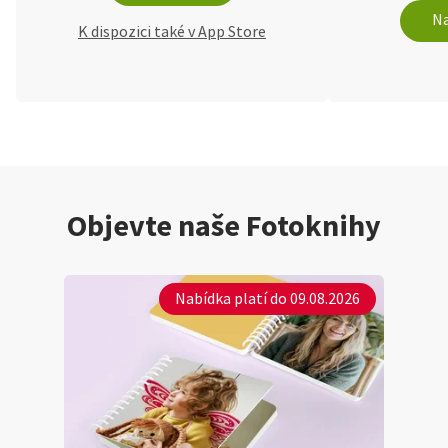
Na
K dispozici také v App Store
Objevte naše Fotoknihy
Nabídka platí do 09.08.2026