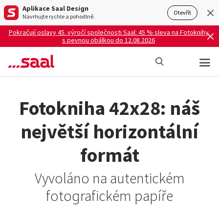
Aplikace Saal Design
Otevřít
Navrhujte rychle a pohodlně.
Pokračují oslavy 45. výročí společnosti Saal: 45 % sleva na Fotoknihy
s pevnou obálkou do 12.08.2026
Fotokniha 42x28: náš
největší horizontální
formát
Vyvoláno na autentickém
fotografickém papíře