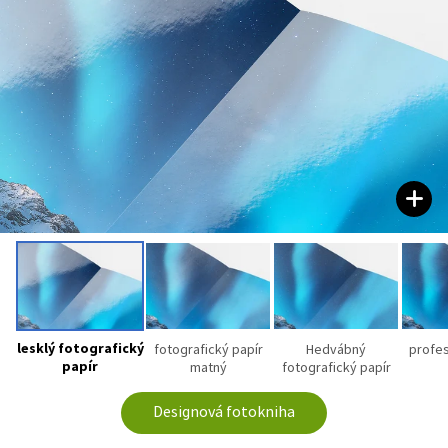
lesklý fotografický
fotografický papír
Hedvábný
profesi
papír
matný
fotografický papír
Designová fotokniha