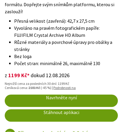
formátu. Dopřejte svým snímkům platformu, kterou si
zaslouží!
Přesná velikost (zavřená): 42,7 x 27,5 cm
Vyvoláno na pravém fotografickém papíře:
FUJIFILM Crystal Archive HD Album
Různé materiály a povrchové úpravy pro obálky a
stránky
Bez loga
Počet stran: minimálně 26, maximálně 130
1199 Kč*
z
dokud 12.08.2026
Nejnižší cena za posledních 30 dní: 1199 Kč
Ceníková cena:
2181 Kč
(-45 %) |
Podrobnosti na
Navrhněte nyní
Stáhnout aplikaci