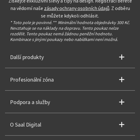
Získejte exkluzivní slevy a tipy na design. Registrací berete
na vědomí naše
zásady ochrany osobních údajů
. Z odběru
se můžete kdykoli odhlásit.
* Toto pole je povinné.
**
Minimální hodnota objednávky 300 Kč.
Nevztahuje se na náklady na dopravu. Tento poukaz nelze
rozdělit. Tento poukaz nemá žádnou peněžní hodnotu.
Kombinace s jinými poukazy nebo nabídkami není možná.
Další produkty
Profesionální zóna
Podpora a služby
O Saal Digital