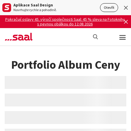
Aplikace Saal Design
Otevřít
Navrhujte rychle a pohodlně.
Pokračují oslavy 45. výročí společnosti Saal: 45 % sleva na Fotoknihy
s pevnou obálkou do 12.08.2026
Portfolio Album Ceny