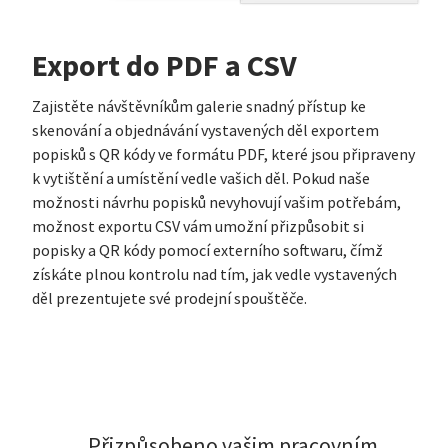
Export do PDF a CSV
Zajistěte návštěvníkům galerie snadný přístup ke
skenování a objednávání vystavených děl exportem
popisků s QR kódy ve formátu PDF, které jsou připraveny
k vytištění a umístění vedle vašich děl. Pokud naše
možnosti návrhu popisků nevyhovují vašim potřebám,
možnost exportu CSV vám umožní přizpůsobit si
popisky a QR kódy pomocí externího softwaru, čímž
získáte plnou kontrolu nad tím, jak vedle vystavených
děl prezentujete své prodejní spouštěče.
Přizpůsobeno vašim pracovním