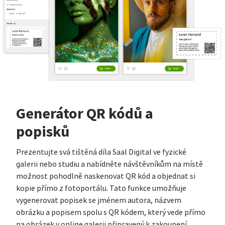
Generátor QR kódů a
popisků
Prezentujte svá tištěná díla Saal Digital ve fyzické
galerii nebo studiu a nabídněte návštěvníkům na místě
možnost pohodlně naskenovat QR kód a objednat si
kopie přímo z fotoportálu. Tato funkce umožňuje
vygenerovat popisek se jménem autora, názvem
obrázku a popisem spolu s QR kódem, který vede přímo
na obrázek v online galerii připravený k zakoupení.