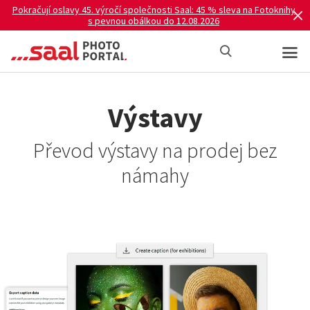
Pokračují oslavy 45. výročí společnosti Saal: 45 % sleva na Fotoknihy
s pevnou obálkou do 12.08.2026
Výstavy
Převod výstavy na prodej bez
námahy