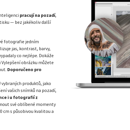
pracují na pozadí
nteligenci
,
isku — bez jakékoliv další
vé fotografie jedním
zuje jas, kontrast, barvy,
vypadaly co nejlépe. Dokáže
ci Vylepšení obrázku můžete
Doporučeno pro
out.
U vybraných produktů, jako
šení vašich snímků na pozadí,
ce i u fotografií z
sknout své oblíbené momenty
20 cm s působivou kvalitou a