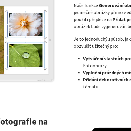
Generování ob
Naše funkce
jedinečné obrázky přímo v e
Přidat p
použití přejděte na
obrázek bude vygenerován b
Je to jednoduchý způsob, jak
obzvlášť užitečný pro:
Vytváření vlastních po
Fotoobrazy...
Vyplnění prázdných mís
Přidání dekorativních
tématu
fotografie na