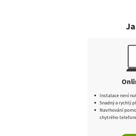
Ja
Onli
Instalace není nu
Snadný a rychlý 
Navrhování pomoc
chytrého telefon