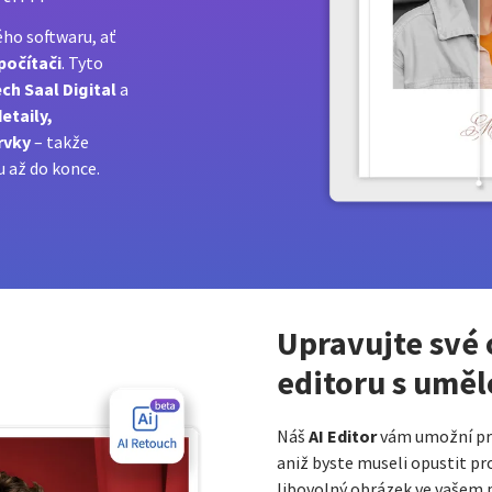
ého softwaru, ať
počítači
. Tyto
h Saal Digital
a
etaily,
rvky
– takže
u až do konce.
Upravujte své
editoru s uměl
AI Editor
Náš
vám umožní pro
aniž byste museli opustit pro
libovolný obrázek ve vašem p