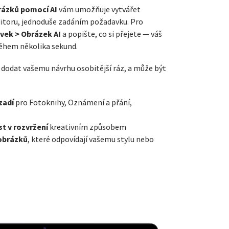
rázků pomocí AI
vám umožňuje vytvářet
ditoru, jednoduše zadáním požadavku. Pro
rvek > Obrázek AI
a popište, co si přejete — váš
ěhem několika sekund.
 dodat vašemu návrhu osobitější ráz, a může být
zadí
pro Fotoknihy, Oznámení a přání,
t v rozvržení
kreativním způsobem
 obrázků
, které odpovídají vašemu stylu nebo