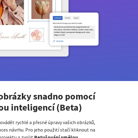
 obrázky snadno pomocí
ou inteligencí (Beta)
vádět rychlé a přesné úpravy vašich obrázků,
ces návrhu. Pro jeho použití stačí kliknout na
Retušování umělou
rojektu a zvolit