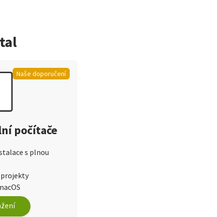
tal
Naše doporučení
lní počítače
stalace s plnou
 projekty
 macOS
ažení