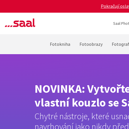
Pokračují osla
Saal Phot
Fotokniha
Fotoobrazy
Fotograf
NOVINKA: Vytvořte 
vlastní kouzlo se S
Chytré nástroje, které usna
navrhování jako nikdy pře