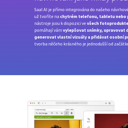
Saal AI je přímo integrována do našeho návrhov
chytrém telefonu, tabletu nebo 
už tvoříte na
všech fotoproduktec
nástroje jsou k dispozici ve
vylepšovat snímky, upravovat d
pomáhají vám
generovat vlastní vizuály a přidávat osobní p
tvorba něčeho krásného je jednodušší od začátk