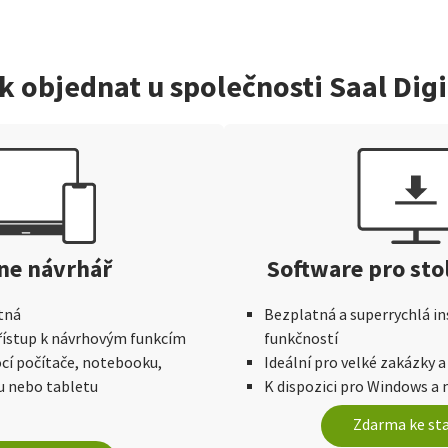
k objednat u společnosti Saal Digi
ne návrhář
Software pro sto
tná
Bezplatná a superrychlá in
přístup k návrhovým funkcím
funkčností
í počítače, notebooku,
Ideální pro velké zakázky a
u nebo tabletu
K dispozici pro Windows a
Zdarma ke st