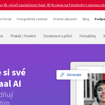
vy 45. výročí společnosti Saal: 45 % sleva na Fotoknihy s pevnou o
o Portal
Fotografické centrum
Firemní zákazníci
Blog
Podpor
ie
Plakát / FineArt
Oznámení a přání
Fotodárky
si své
aal AI
dňují
dtím