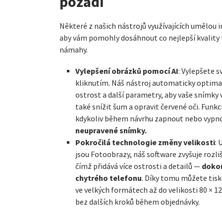
pozadí
Některé z našich nástrojů využívajících umělou i
aby vám pomohly dosáhnout co nejlepší kvality t
námahy.
Vylepšení obrázků pomocí AI
: Vylepšete s
kliknutím. Náš nástroj automaticky optimali
ostrost a další parametry, aby vaše snímky 
také snížit šum a opravit červené oči. Funk
kdykoliv během návrhu zapnout nebo vypn
neupravené snímky.
Pokročilá technologie změny velikosti
: 
jsou Fotoobrazy, náš software zvyšuje rozli
dokon
čímž přidává více ostrosti a detailů —
chytrého telefonu
. Díky tomu můžete ti
ve velkých formátech až do velikosti 80 × 1
bez dalších kroků během objednávky.