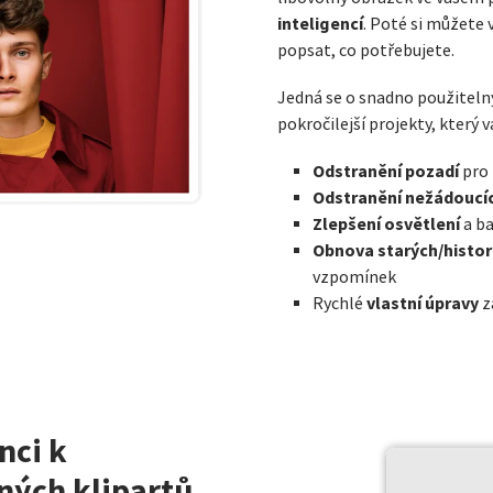
inteligencí
. Poté si můžete
popsat, co potřebujete.
Jedná se o snadno použitelný
pokročilejší projekty, který
Odstranění pozadí
pro 
Odstranění nežádoucí
Zlepšení osvětlení
a ba
Obnova starých/histor
vzpomínek
vlastní úpravy
Rychlé
z
nci k
ných klipartů