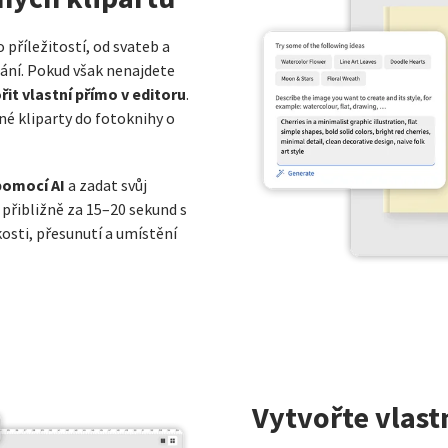
příležitostí, od svateb a
mání. Pokud však nenajdete
řit vlastní přímo v editoru
.
né kliparty do fotoknihy o
pomocí AI
a zadat svůj
 přibližně za 15–20 sekund s
sti, přesunutí a umístění
Vytvořte vlast