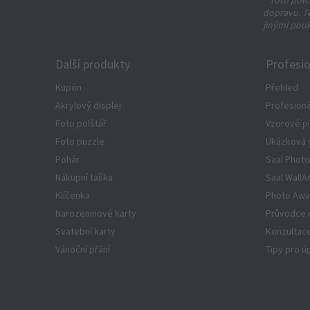
* Toto pole
dopravu. T
jinými pou
Další produkty
Profesio
Kupón
Přehled
Akrylový displej
Profesioná
Foto polštář
Vzorové p
Foto puzzle
Ukázková 
Pohár
Saal Photo
Nákupní taška
Saal WallA
Klíčenka
Photo Awa
Narozeninové karty
Průvodce 
Svatební karty
Konzultace
Vánoční přání
Tipy pro 