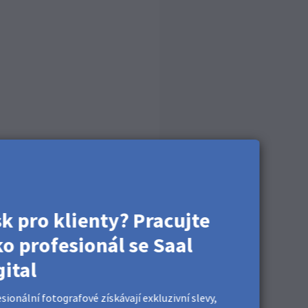
kou utěrkou z mikrovlákna.
sk pro klienty? Pracujte
ko profesionál se Saal
gital
sionální fotografové získávají exkluzivní slevy,