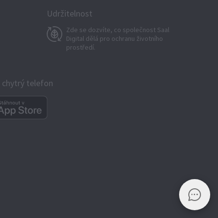
Udržitelnost
Zde se dozvíte, co společnost Saal
Digital dělá pro ochranu životního
prostředí.
š chytrý telefon