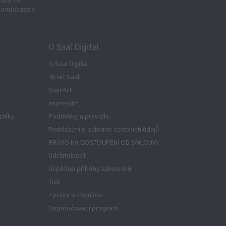
lady na
Kombinace s
O Saal Digital
O Saal Digital
45 let Saal
Saal Art
Impresum
zníky
Podmínky a pravidla
Prohlášení o ochraně osobních údajů
PRÁVO NA ODSTOUPENÍ OD SMLOUVY
Udržitelnost
Úspěšné příběhy zákazníků
Tisk
Zpráva o zkoušce
Doporučovací program