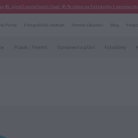
vy 45. výročí společnosti Saal: 45 % sleva na Fotoknihy s pevnou o
to Portal
Fotografické centrum
Firemní zákazníci
Blog
Podpo
ie
Plakát / FineArt
Oznámení a přání
Fotodárky