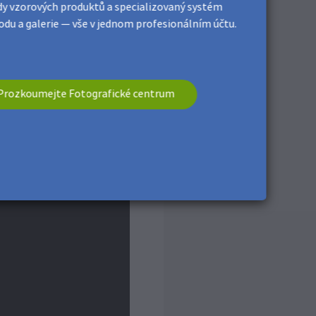
y vzorových produktů a specializovaný systém
du a galerie — vše v jednom profesionálním účtu.
Prozkoumejte Fotografické centrum