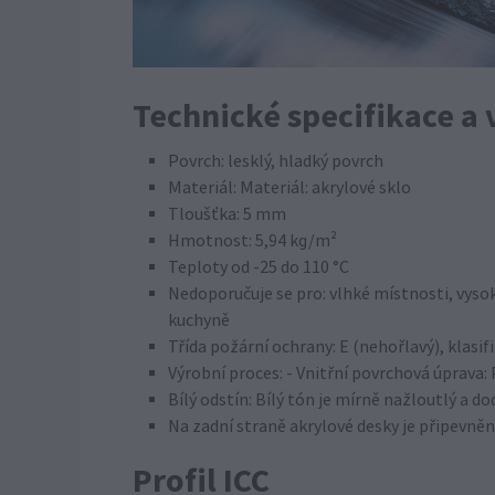
Technické specifikace a 
Povrch: lesklý, hladký povrch
Materiál: Materiál: akrylové sklo
Tloušťka: 5 mm
Hmotnost: 5,94 kg/m²
Teploty od -25 do 110 °C
Nedoporučuje se pro: vlhké místnosti, vysok
kuchyně
Třída požární ochrany: E (nehořlavý), klasi
Výrobní proces: - Vnitřní povrchová úprava: 
Bílý odstín: Bílý tón je mírně nažloutlý a d
Na zadní straně akrylové desky je připevněn
Profil ICC