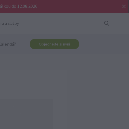
bálkou do 12.08.2026
ra a služby
Kalendář
Objednejte si nyní