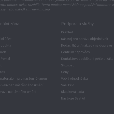
 je povinné.
**
Minimální hodnota objednávky 300 Kč. Nevztahuje se na nák
ento poukaz nelze rozdělit. Tento poukaz nemá žádnou peněžní hodnotu. 
kazy nebo nabídkami není možná.
nální zóna
Podpora a služby
Přehled
lní účet
Nástroj pro správu objednávek
rodukty
Dodací lhůty / náklady na dopravu
sada
Centrum nápovědy
 Portal
Kontaktovat oddělení péče o záka
rt
Stížnost
rds
Ceny
materiálem pro nástěnné umění
Velká objednávka
 velikosti nástěnného umění
Saal Prio
úpravu nástěnného umění
Ukázková sada
Nástroje Saal AI