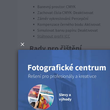
Barevný prostor: CMYK
Zachovat čísla CMYK: Deaktivovat
Záměr vykreslování: Percepční
Kompenzace černého bodu: Aktivovat
Simulovat barvu papíru: Deaktivovat
Stáhnout profil ICC
Rady pro čištění
K čištění tohoto povrchu můžete použít syntetic
Používejte minimální tlak, aby nedošlo k poškrá
K dispozici jsou následuj
Tento produkt je k dispozici pro nástěnné obraz
Objevte tento povrch v