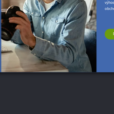
výhod
obcho