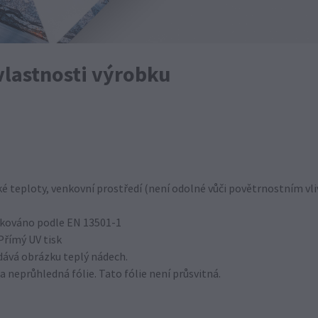
vlastnosti výrobku
é teploty, venkovní prostředí (není odolné vůči povětrnostním vli
fikováno podle EN 13501-1
Přímý UV tisk
odává obrázku teplý nádech.
a neprůhledná fólie. Tato fólie není průsvitná.