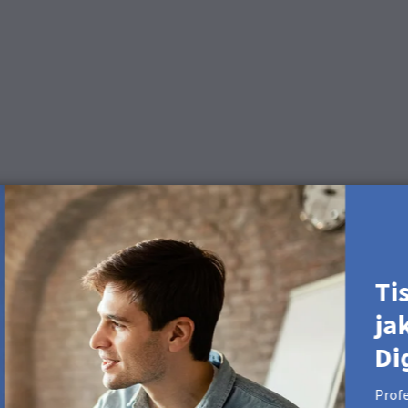
ký čisticí prostředek nebo čisticí prostředek na sklo s extra měk
bání.
ící produkty
Ti
ja
y, fotoplakáty a fotoknihy Professional Line.
Di
 našem produktovém videu
Profe