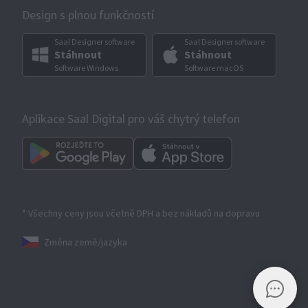
Design s plnou funkčností
Saal Designer software
Saal Designer software
Stáhnout
Stáhnout
Software Windows
Software macOS
Aplikace Saal Digital pro váš chytrý telefon
* Všechny ceny jsou včetně DPH a bez nákladů na dopravu
Změna země/jazyka