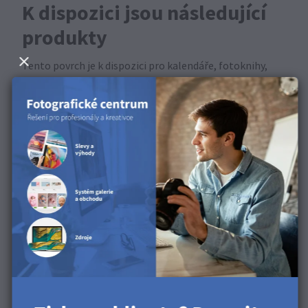
K dispozici jsou následující
produkty
Tento povrch je k dispozici pro kalendáře, fotoknihy,
fototisky, sady fotografií, tiskové svazky.
Objevte tento povrch v
našem produktovém videu