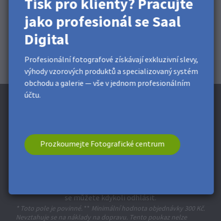
Tisk pro klienty? Pracujte
jako profesionál se Saal
Digital
Profesionální fotografové získávají exkluzivní slevy,
výhody vzorových produktů a specializovaný systém
obchodu a galerie — vše v jednom profesionálním
účtu.
Přihlaste se k odběru novinek a získejte
Prozkoumejte Fotografické centrum
slevu 150 Kč* *
Získejte exkluzivní slevy a tipy na design. Registrací berete
na vědomí naše
zásady ochrany osobních údajů
. Z odběru
se můžete kdykoli odhlásit.
* Toto pole je povinné.
**
Minimální hodnota objednávky 300 Kč.
Nevztahuje se na náklady na dopravu. Tento poukaz nelze