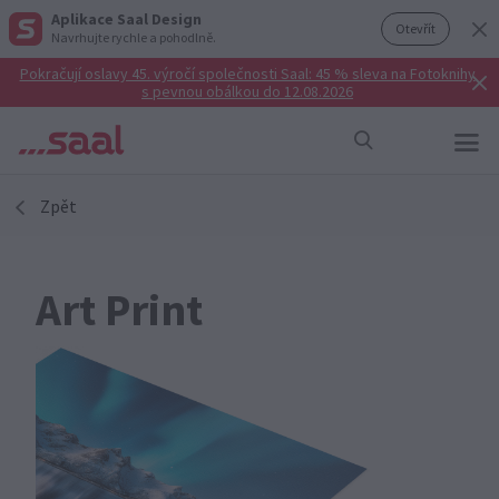
Aplikace Saal Design
Otevřít
Navrhujte rychle a pohodlně.
Pokračují oslavy 45. výročí společnosti Saal: 45 % sleva na Fotoknihy
s pevnou obálkou do 12.08.2026
Zpět
Art Print