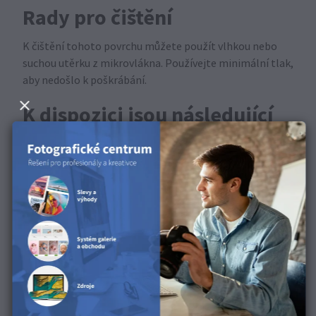
Rady pro čištění
K čištění tohoto povrchu můžete použít vlhkou nebo
suchou utěrku z mikrovlákna. Používejte minimální tlak,
aby nedošlo k poškrábání.
K dispozici jsou následující
produkty
Tento produkt je k dispozici pro fotografické plátno.
Objevte tento povrch v
našem produktovém videu