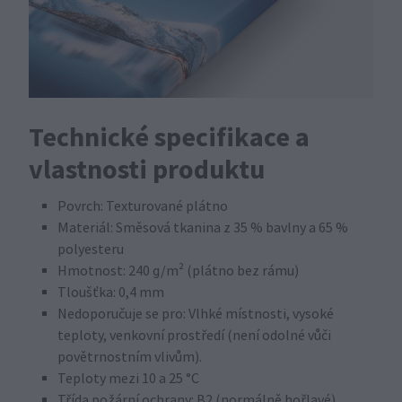
Technické specifikace a
vlastnosti produktu
Povrch: Texturované plátno
Materiál: Směsová tkanina z 35 % bavlny a 65 %
polyesteru
Hmotnost: 240 g/m² (plátno bez rámu)
Tloušťka: 0,4 mm
Nedoporučuje se pro: Vlhké místnosti, vysoké
teploty, venkovní prostředí (není odolné vůči
povětrnostním vlivům).
Teploty mezi 10 a 25 °C
Třída požární ochrany: B2 (normálně hořlavé)