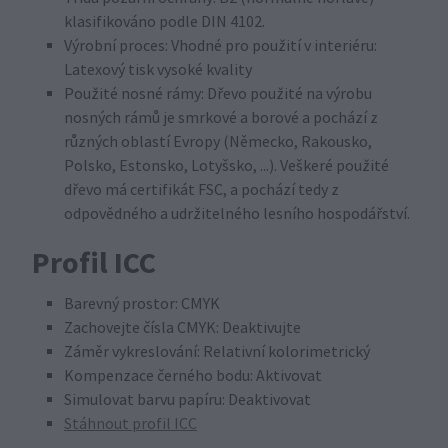
klasifikováno podle DIN 4102.
Výrobní proces: Vhodné pro použití v interiéru:
Latexový tisk vysoké kvality
Použité nosné rámy: Dřevo použité na výrobu
nosných rámů je smrkové a borové a pochází z
různých oblastí Evropy (Německo, Rakousko,
Polsko, Estonsko, Lotyšsko, ...). Veškeré použité
dřevo má certifikát FSC, a pochází tedy z
odpovědného a udržitelného lesního hospodářství.
Profil ICC
Barevný prostor: CMYK
Zachovejte čísla CMYK: Deaktivujte
Záměr vykreslování: Relativní kolorimetrický
Kompenzace černého bodu: Aktivovat
Simulovat barvu papíru: Deaktivovat
Stáhnout profil ICC