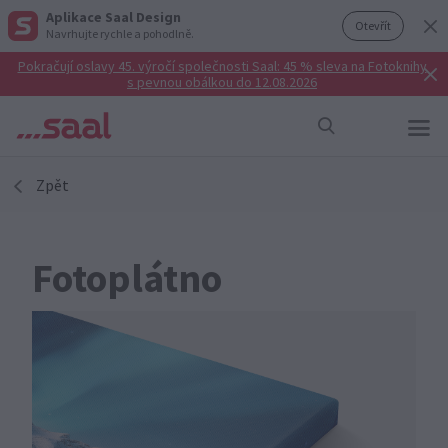
Aplikace Saal Design
Otevřít
Navrhujte rychle a pohodlně.
Pokračují oslavy 45. výročí společnosti Saal: 45 % sleva na Fotoknihy
s pevnou obálkou do 12.08.2026
Zpět
Fotoplátno