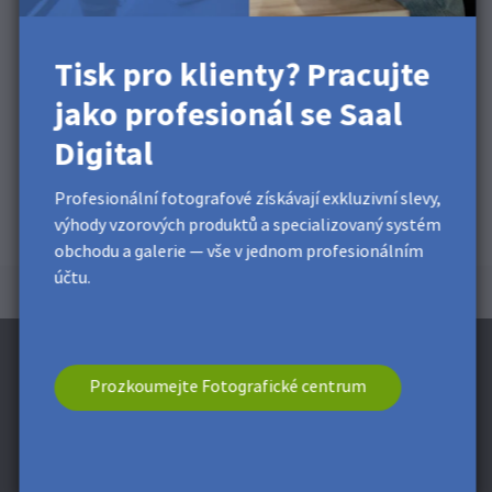
Tisk pro klienty? Pracujte
jako profesionál se Saal
Digital
Profesionální fotografové získávají exkluzivní slevy,
výhody vzorových produktů a specializovaný systém
obchodu a galerie — vše v jednom profesionálním
účtu.
Prozkoumejte Fotografické centrum
Přihlaste se k odběru novinek a získejte
slevu 150 Kč* *