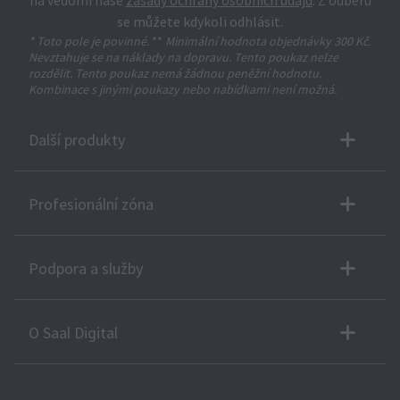
na vědomí naše
zásady ochrany osobních údajů
. Z odběru
se můžete kdykoli odhlásit.
* Toto pole je povinné.
**
Minimální hodnota objednávky 300 Kč.
Nevztahuje se na náklady na dopravu. Tento poukaz nelze
rozdělit. Tento poukaz nemá žádnou peněžní hodnotu.
Kombinace s jinými poukazy nebo nabídkami není možná.
Další produkty
Profesionální zóna
Podpora a služby
O Saal Digital