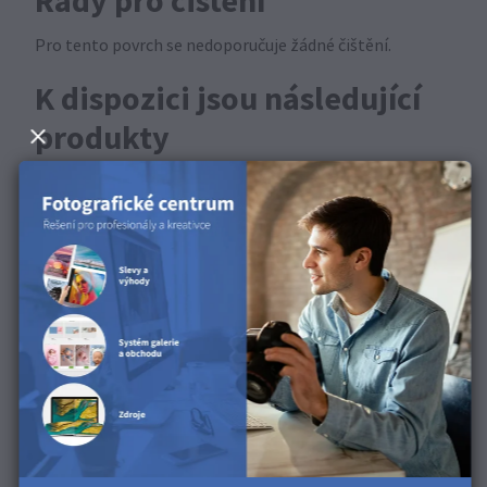
Rady pro čištění
Pro tento povrch se nedoporučuje žádné čištění.
K dispozici jsou následující
produkty
Tento povrch je k dispozici pro tisky FineArt a plakáty
FineArt.
Objevte tento povrch v
našem produktovém videu