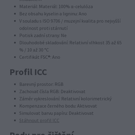
Materiál: Materiál: 100% α-celulóza
Bez obsahu kyselin a ligninu: Ano
V souladu s ISO 9706 / muzejní kvalita pro nejvyšší
odolnost proti stárnutí
Potisk zadní strany: Ne
Dlouhodobé skladování: Relativní vlhkost 35 až 65
% / 10 až 30 °C
Certifikát FSC®: Ano
Profil ICC
Barevný prostor: RGB
Zachovat čísla RGB: Deaktivovat
Záměr vykreslování: Relativní kolorimetrický
Kompenzace černého bodu: Aktivovat
Simulovat barvu papíru: Deaktivovat
Stáhnout profil ICC