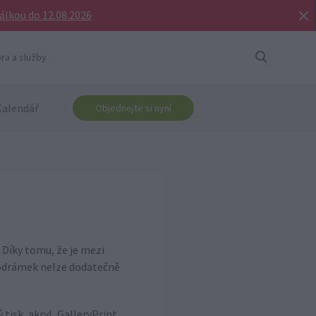
bálkou do 12.08.2026
ra a služby
Kalendář
Objednejte si nyní
Díky tomu, že je mezi
 podrámek nelze dodatečně
tisk, akryl, GalleryPrint,