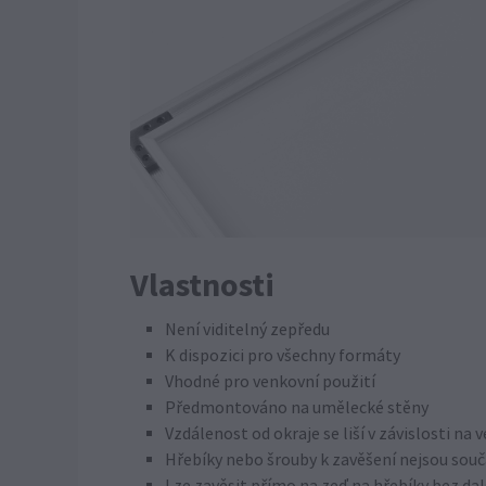
Vlastnosti
Není viditelný zepředu
K dispozici pro všechny formáty
Vhodné pro venkovní použití
Předmontováno na umělecké stěny
Vzdálenost od okraje se liší v závislosti na 
Hřebíky nebo šrouby k zavěšení nejsou souč