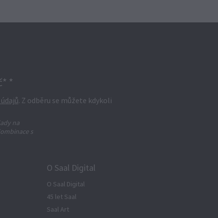
* *
 údajů
. Z odběru se můžete kdykoli
lady na
Kombinace s
O Saal Digital
O Saal Digital
45 let Saal
Saal Art