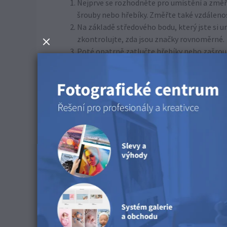
Nejprve se rozhodněte pro umístění a zm
šrouby nebo hřebíky. Změřte také vzdáleno
Na základě středového bodu, který jste si u
zkontrolujte, zda jsou značky rovnoměrné.
Poté opatrně zatlučte hřebíky nebo zašroubu
ni mohli zavěsit pomocný rám. Zatím je nedě
přizpůsobila hloubce vašeho pomocného r
Opatrně umístěte nástěnný obraz tak, aby 
na hřebíky nebo šrouby.