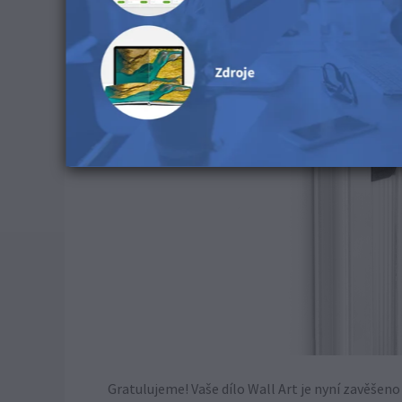
Gratulujeme! Vaše dílo Wall Art je nyní zavěšeno