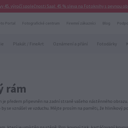
vy 45. výročí společnosti Saal: 45 % sleva na Fotoknihy s pevnou o
to Portal
Fotografické centrum
Firemní zákazníci
Blog
Podpo
ie
Plakát / FineArt
Oznámení a přání
Fotodárky
ý rám
m je předem připevněn na zadní straně vašeho nástěnného obrazu. 
 by se vznášel ve vzduchu. Mějte prosím na paměti, že hliníkový
, který je umístěn na stěně: Pro: kovový tisk, kartáčovaný kovový 