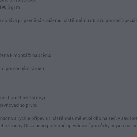
šího příslušenství
190,5 g/m
e dodává připevněná k vašemu nástěnnému obrazu pomocí speciáln
rčena k montáži na stěnu:
vaným pomocným rámem
nost umělecké stěny).
pevňovacího prvku
no a rychle připevnit nástěnné umělecké dílo na zeď. V závislos
 nebo šrouby. Očka nebo podobné upevňovací pomůcky nejsou nutné