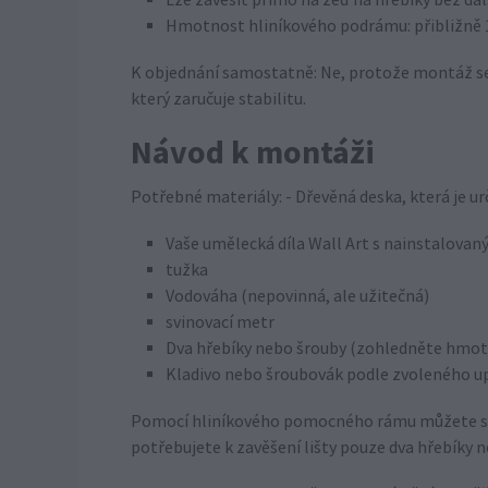
Lze zavěsit přímo na zeď na hřebíky bez dal
Hmotnost hliníkového podrámu: přibližně 
K objednání samostatně: Ne, protože montáž s
který zaručuje stabilitu.
Návod k montáži
Potřebné materiály: - Dřevěná deska, která je u
Vaše umělecká díla Wall Art s nainstalo
tužka
Vodováha (nepovinná, ale užitečná)
svinovací metr
Dva hřebíky nebo šrouby (zohledněte hmot
Kladivo nebo šroubovák podle zvoleného u
Pomocí hliníkového pomocného rámu můžete snad
potřebujete k zavěšení lišty pouze dva hřebíky