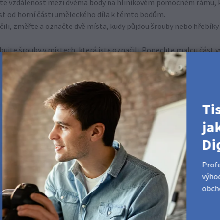
ěřte vzdálenost mezi dvěma body na hliníkovém pomocném rámu,
st od horní části uměleckého díla k těmto bodům.
rčili, změřte a označte dvě místa, kudy půjdou šrouby nebo hřebík
jte šrouby v místech, která jste označili. Ponechte malou část vyč
lejte těsně u zdi, protože možná budete muset upravit délku vyční
ámu.
hřebíky nebo šrouby lícovaly s otvory na hliníkovém pomocném rá
Ti
ja
Di
Profe
výhod
obcho