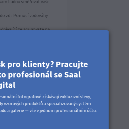
 kam budou směřovat vaše
y do zdi. Pomocí vodováhy
nívající ze zdi, abyste na
vající části, aby se
mu. Pomalu jej spouštějte
sk pro klienty? Pracujte
ko profesionál se Saal
gital
sionální fotografové získávají exkluzivní slevy,
y vzorových produktů a specializovaný systém
du a galerie — vše v jednom profesionálním účtu.