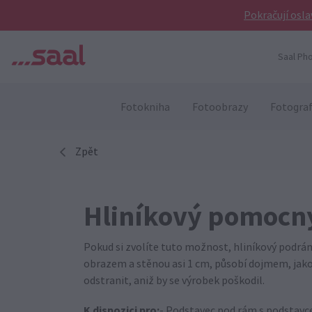
Pokračují osla
Saal Pho
Fotokniha
Fotoobrazy
Fotograf
Zpět
Hliníkový pomocn
Pokud si zvolíte tuto možnost, hliníkový podrá
obrazem a stěnou asi 1 cm, působí dojmem, jako
odstranit, aniž by se výrobek poškodil.
K dispozici pro:
- Podstavec pod rám s podstavcem