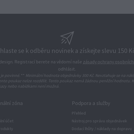
ihlaste se k odběru novinek a získejte slevu 150 Kč
a design. Registrací berete na vědomí naše
zásady ochrany osobních
odhlásit.
 je povinné.
**
Minimální hodnota objednávky 300 Kč. Nevztahuje se na nák
ento poukaz nelze rozdělit. Tento poukaz nemá žádnou peněžní hodnotu. 
kazy nebo nabídkami není možná.
nální zóna
Podpora a služby
Přehled
lní účet
Nástroj pro správu objednávek
rodukty
Dodací lhůty / náklady na dopravu