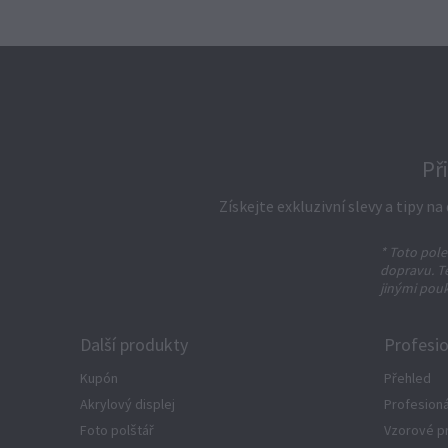
Př
Získejte exkluzivní slevy a tipy n
* Toto pole
dopravu. T
jinými pou
Další produkty
Profesio
Kupón
Přehled
Akrylový displej
Profesioná
Foto polštář
Vzorové p