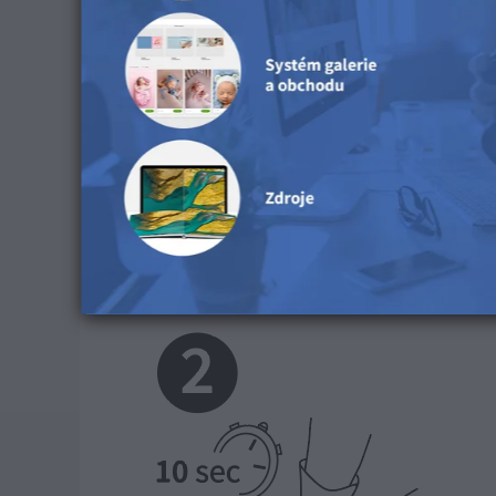
2. Poté vezměte ocelovou desku bez lepicího prou
přičemž se ujistěte, že je vycentrovaná a vodor