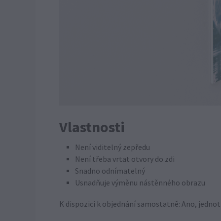
Vlastnosti
Není viditelný zepředu
Není třeba vrtat otvory do zdi
Snadno odnímatelný
Usnadňuje výměnu nástěnného obrazu
K dispozici k objednání samostatně: Ano, jednot