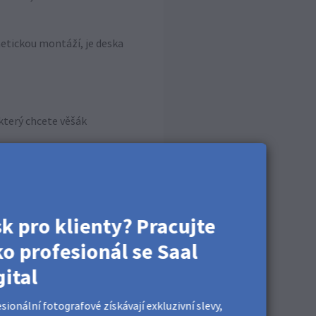
etickou montáží, je deska
který chcete věšák
sk pro klienty? Pracujte
ko profesionál se Saal
gital
sionální fotografové získávají exkluzivní slevy,