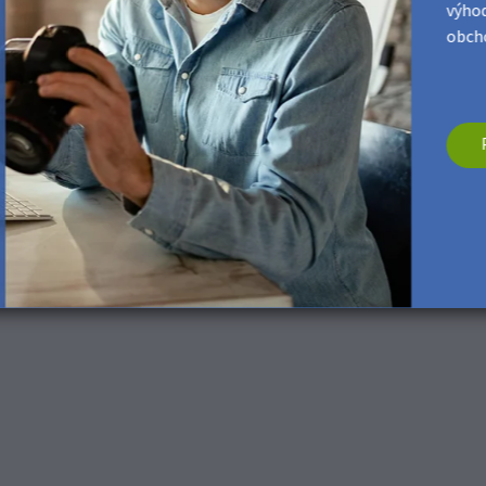
výhod
obcho
žku. Odstraňte ochrannou fólii z ocelové desky a přitiskněte lepic
ovná. Tlačte na desku rovnoměrně po celé její ploše po dobu nejmé