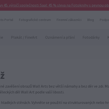
vy 45. výročí společnosti Saal: 45 % sleva na Fotoknihy s pevnou o
to Portal
Fotografické centrum
Firemní zákazníci
Blog
Podpo
ie
Plakát / FineArt
Oznámení a přání
Fotodárky
ž
né zavěšení obrazů Wall Arts bez větší námahy a bez děr ve zdi. 
ckých děl Wall Art podle vaší libosti.
hladkých stěnách. Vyhněte se použití na strukturovaných nebo hr