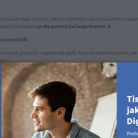
ckou deskou: Obvykle, když si objednáte nástěnné umění s magn
podle pokynů počínaje krokem 4.
padech postupujte
ckou montáží
ou chcete připevnit magnetický závěs. Nejprve očistěte povrch, na 
okem.
Ti
ja
Di
Profe