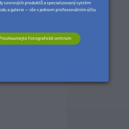
y vzorových produktů a specializovaný systém
du a galerie — vše v jednom profesionálním účtu.
Prozkoumejte Fotografické centrum
í stranu desky na Wall Art,
ně 10 sekund.