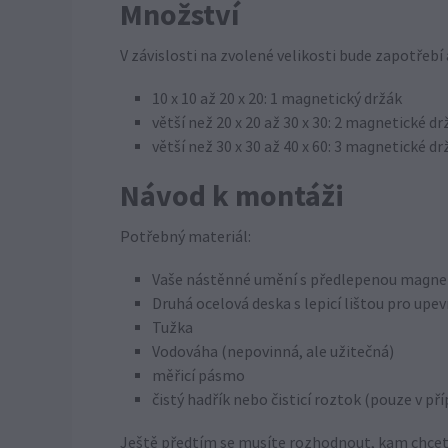
Množství
V závislosti na zvolené velikosti bude zapotřebí
10 x 10 až 20 x 20: 1 magnetický držák
větší než 20 x 20 až 30 x 30: 2 magnetické dr
větší než 30 x 30 až 40 x 60: 3 magnetické dr
Návod k montáži
Potřebný materiál:
Vaše nástěnné umění s předlepenou magnet
Druhá ocelová deska s lepicí lištou pro upev
Tužka
Vodováha (nepovinná, ale užitečná)
měřicí pásmo
čistý hadřík nebo čisticí roztok (pouze v př
Ještě předtím se musíte rozhodnout, kam chcete