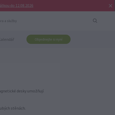
bálkou do 12.08.2026
ra a služby
Kalendář
Objednejte si nyní
Magnetické desky umožňují
ubých stěnách.