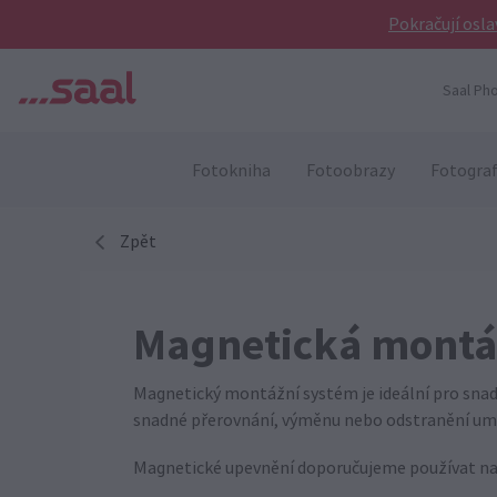
Pokračují osla
Saal Pho
Fotokniha
Fotoobrazy
Fotograf
Zpět
Magnetická montá
Magnetický montážní systém je ideální pro snad
snadné přerovnání, výměnu nebo odstranění uměle
Magnetické upevnění doporučujeme používat na 