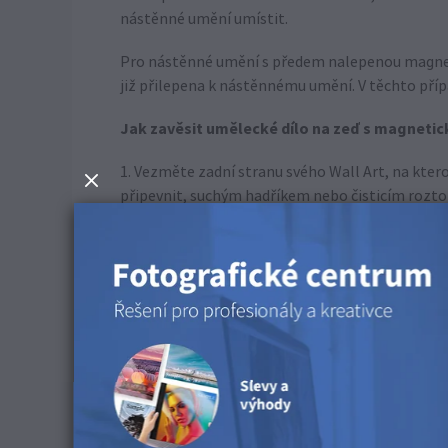
nástěnné umění umístit.
Pro nástěnné umění s předem nalepenou magneti
již přilepena k nástěnnému umění. V těchto pří
Jak zavěsit umělecké dílo na zeď s magneti
1. Vezměte zadní stranu svého Wall Art, na kter
připevnit, suchým hadříkem nebo čisticím rozt