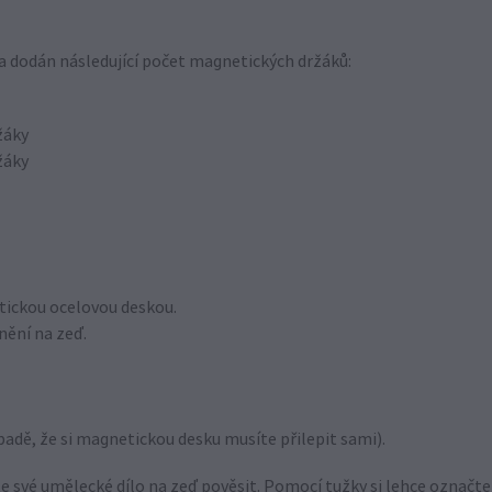
 a dodán následující počet magnetických držáků:
žáky
žáky
ickou ocelovou deskou.
nění na zeď.
ípadě, že si magnetickou desku musíte přilepit sami).
 své umělecké dílo na zeď pověsit. Pomocí tužky si lehce označt