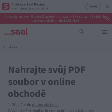
Aplikace Saal Design
Otevřít
Navrhujte rychle a pohodlně.
Pokračují oslavy 45. výročí společnosti Saal: 45 % sleva na Fotoknihy
s pevnou obálkou do 12.08.2026
Zpět
Nahrajte svůj PDF
soubor v online
obchodě
1. Přejděte do
online obchodu
2. Vyberte Fotoknihu, kterou si přejete, z kategorie