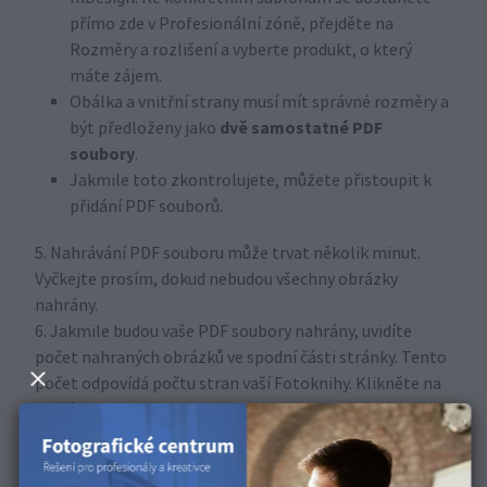
přímo zde v Profesionální zóně, přejděte na
Rozměry a rozlišení a vyberte produkt, o který
máte zájem.
Obálka a vnitřní strany musí mít správné rozměry a
dvě samostatné PDF
být předloženy jako
soubory
.
Jakmile toto zkontrolujete, můžete přistoupit k
přidání PDF souborů.
5. Nahrávání PDF souboru může trvat několik minut.
Vyčkejte prosím, dokud nebudou všechny obrázky
nahrány.
6. Jakmile budou vaše PDF soubory nahrány, uvidíte
počet nahraných obrázků ve spodní části stránky. Tento
počet odpovídá počtu stran vaší Fotoknihy. Klikněte na
Další
.