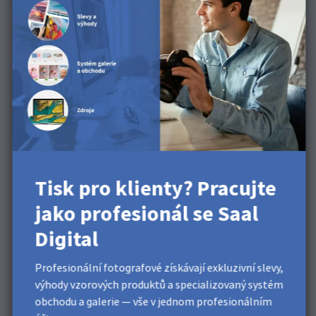
7. Všechny obrázky budou automaticky umístěny na
stránky.
8. Zkontrolujte všechny stránky a proveďte případné
potřebné úpravy.
Tisk pro klienty? Pracujte
9. Pokud jste se vším spokojeni, můžete projekt přidat
jako profesionál se Saal
do nákupního košíku a objednat jej.
Digital
Profesionální fotografové získávají exkluzivní slevy,
výhody vzorových produktů a specializovaný systém
obchodu a galerie — vše v jednom profesionálním