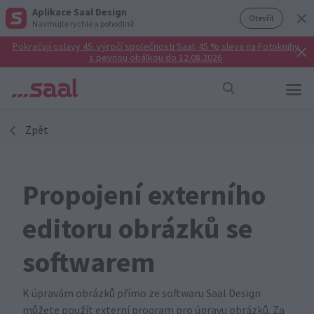
Aplikace Saal Design
Otevřít
Navrhujte rychle a pohodlně.
Pokračují oslavy 45. výročí společnosti Saal: 45 % sleva na Fotoknihy
s pevnou obálkou do 12.08.2026
Zpět
Propojení externího
editoru obrázků se
softwarem
K úpravám obrázků přímo ze softwaru Saal Design
můžete použít externí program pro úpravu obrázků. Za