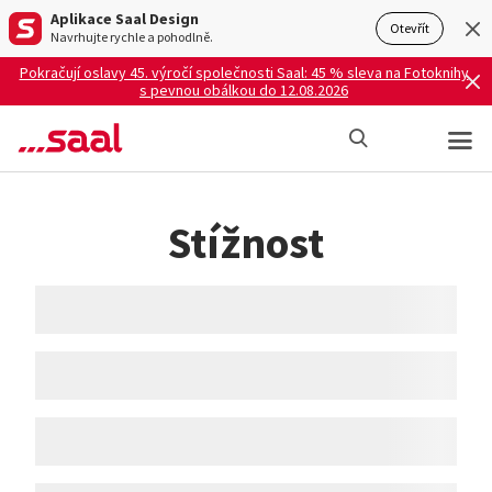
Aplikace Saal Design
Otevřít
Navrhujte rychle a pohodlně.
Pokračují oslavy 45. výročí společnosti Saal: 45 % sleva na Fotoknihy
s pevnou obálkou do 12.08.2026
Stížnost