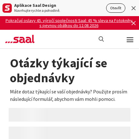
Aplikace Saal Design
Otevřít
Navrhujte rychle a pohodlně.
Pokračují oslavy 45. výročí společnosti Saal: 45 % sleva na Fotoknihy
s pevnou obálkou do 12.08.2026
Otázky týkající se
objednávky
Máte dotaz týkající se vaší objednávky? Použijte prosím
následující formulář, abychom vám mohli pomoci.