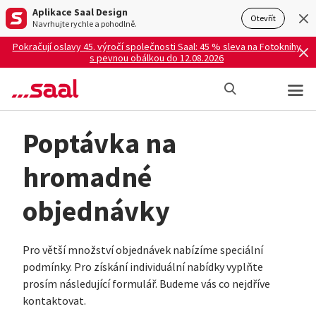
Aplikace Saal Design
Otevřít
Navrhujte rychle a pohodlně.
Pokračují oslavy 45. výročí společnosti Saal: 45 % sleva na Fotoknihy
s pevnou obálkou do 12.08.2026
Poptávka na
hromadné
objednávky
Pro větší množství objednávek nabízíme speciální
podmínky. Pro získání individuální nabídky vyplňte
prosím následující formulář. Budeme vás co nejdříve
kontaktovat.