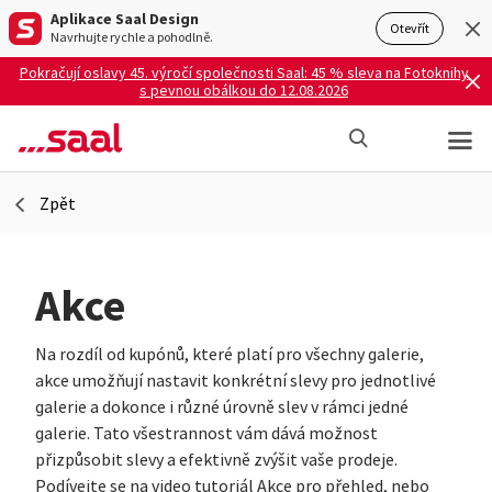
Aplikace Saal Design
Otevřít
Navrhujte rychle a pohodlně.
Pokračují oslavy 45. výročí společnosti Saal: 45 % sleva na Fotoknihy
s pevnou obálkou do 12.08.2026
Zpět
Akce
Na rozdíl od kupónů, které platí pro všechny galerie,
akce umožňují nastavit konkrétní slevy pro jednotlivé
galerie a dokonce i různé úrovně slev v rámci jedné
galerie. Tato všestrannost vám dává možnost
přizpůsobit slevy a efektivně zvýšit vaše prodeje.
Podívejte se na video tutoriál Akce pro přehled, nebo