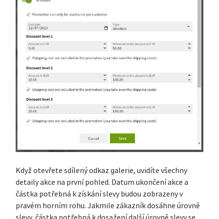
Když otevřete sdílený odkaz galerie, uvidíte všechny
detaily akce na první pohled. Datum ukončení akce a
částka potřebná k získání slevy budou zobrazeny v
pravém horním rohu. Jakmile zákazník dosáhne úrovně
slevy, částka potřebná k dosažení další úrovně slevy se