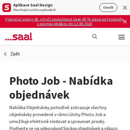
Aplikace Saal Design
Otevřít
Navrhujte rychle a pohodlně.
Pokračují oslavy 45. výročí společnosti Saal: 45 % sleva na Fotoknihy
s pevnou obálkou do 12.08.2026
Zpět
Photo Job - Nabídka
objednávek
Nabídka Objednávky pohodlně zobrazuje všechny
objednávky provedené v rámci úlohy Photo Job a
umožňuje efektivně sledovat a spravovat prodej.
Podívejte se na videonávod Správa objednávek a výkazy,