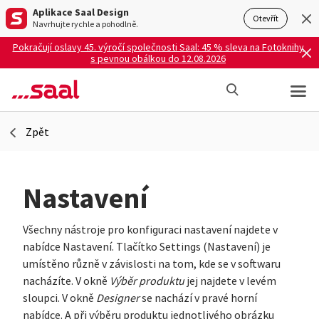
Aplikace Saal Design
Otevřít
Navrhujte rychle a pohodlně.
Pokračují oslavy 45. výročí společnosti Saal: 45 % sleva na Fotoknihy
s pevnou obálkou do 12.08.2026
Zpět
Nastavení
Všechny nástroje pro konfiguraci nastavení najdete v
nabídce Nastavení. Tlačítko Settings (Nastavení) je
umístěno různě v závislosti na tom, kde se v softwaru
nacházíte. V okně
Výběr produktu
jej najdete v levém
sloupci. V okně
Designer
se nachází v pravé horní
nabídce. A při výběru produktu jednotlivého obrázku