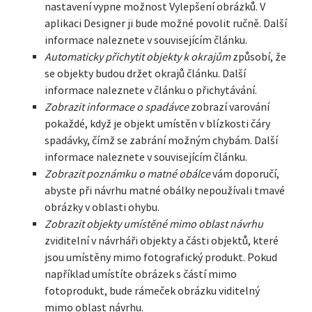
nastavení vypne možnost Vylepšení obrázků. V
aplikaci Designer ji bude možné povolit ručně. Další
informace naleznete v souvisejícím článku.
Automaticky přichytit objekty k okrajům
způsobí, že
se objekty budou držet okrajů článku. Další
informace naleznete v článku o přichytávání.
Zobrazit informace o spadávce
zobrazí varování
pokaždé, když je objekt umístěn v blízkosti čáry
spadávky, čímž se zabrání možným chybám. Další
informace naleznete v souvisejícím článku.
Zobrazit poznámku o matné obálce
vám doporučí,
abyste při návrhu matné obálky nepoužívali tmavé
obrázky v oblasti ohybu.
Zobrazit objekty umístěné mimo oblast návrhu
zviditelní v návrháři objekty a části objektů, které
jsou umístěny mimo fotografický produkt. Pokud
například umístíte obrázek s částí mimo
fotoprodukt, bude rámeček obrázku viditelný
mimo oblast návrhu.