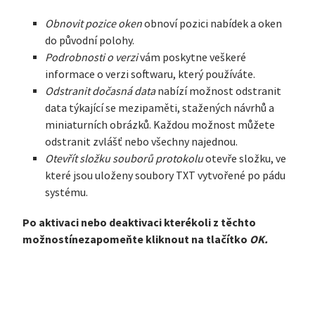
Obnovit pozice oken
obnoví pozici nabídek a oken
do původní polohy.
Podrobnosti o verzi
vám poskytne veškeré
informace o verzi softwaru, který používáte.
Odstranit dočasná data
nabízí možnost odstranit
data týkající se mezipaměti, stažených návrhů a
miniaturních obrázků. Každou možnost můžete
odstranit zvlášť nebo všechny najednou.
Otevřít složku souborů protokolu
otevře složku, ve
které jsou uloženy soubory TXT vytvořené po pádu
systému.
Po aktivaci nebo deaktivaci kterékoli z těchto
možností
nezapomeňte kliknout na tlačítko
OK.