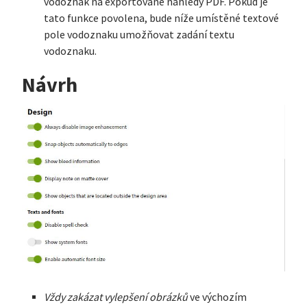
vodoznak na exportované náhledy PDF. Pokud je
tato funkce povolena, bude níže umístěné textové
pole vodoznaku umožňovat zadání textu
vodoznaku.
Návrh
Vždy zakázat vylepšení obrázků
ve výchozím