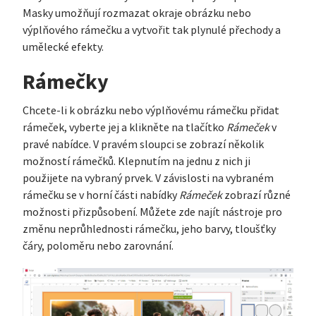
Masky umožňují rozmazat okraje obrázku nebo
výplňového rámečku a vytvořit tak plynulé přechody a
umělecké efekty.
Rámečky
Chcete-li k obrázku nebo výplňovému rámečku přidat
rámeček, vyberte jej a klikněte na tlačítko
Rámeček
v
pravé nabídce. V pravém sloupci se zobrazí několik
možností rámečků. Klepnutím na jednu z nich ji
použijete na vybraný prvek. V závislosti na vybraném
rámečku se v horní části nabídky
Rámeček
zobrazí různé
možnosti přizpůsobení. Můžete zde najít nástroje pro
změnu neprůhlednosti rámečku, jeho barvy, tloušťky
čáry, poloměru nebo zarovnání.