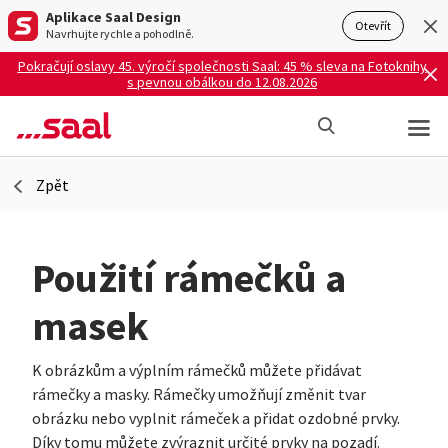
Aplikace Saal Design
Otevřít
Navrhujte rychle a pohodlně.
Pokračují oslavy 45. výročí společnosti Saal: 45 % sleva na Fotoknihy
s pevnou obálkou do 12.08.2026
Zpět
Použití rámečků a
masek
K obrázkům a výplním rámečků můžete přidávat
rámečky a masky. Rámečky umožňují změnit tvar
obrázku nebo vyplnit rámeček a přidat ozdobné prvky.
Díky tomu můžete zvýraznit určité prvky na pozadí.