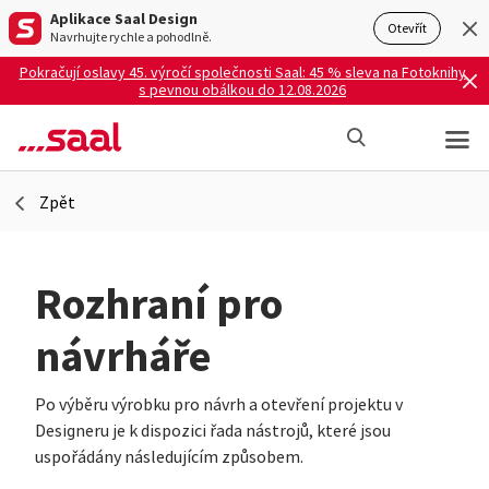
Aplikace Saal Design
Otevřít
Navrhujte rychle a pohodlně.
Pokračují oslavy 45. výročí společnosti Saal: 45 % sleva na Fotoknihy
s pevnou obálkou do 12.08.2026
Zpět
Rozhraní pro
návrháře
Po výběru výrobku pro návrh a otevření projektu v
Designeru je k dispozici řada nástrojů, které jsou
uspořádány následujícím způsobem.