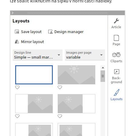
lze sbalit kliknutím na šipku v horní části nabídky.