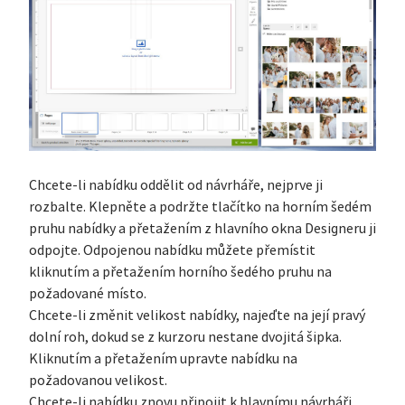
Chcete-li nabídku oddělit od návrháře, nejprve ji
rozbalte. Klepněte a podržte tlačítko na horním šedém
pruhu nabídky a přetažením z hlavního okna Designeru ji
odpojte. Odpojenou nabídku můžete přemístit
kliknutím a přetažením horního šedého pruhu na
požadované místo.
Chcete-li změnit velikost nabídky, najeďte na její pravý
dolní roh, dokud se z kurzoru nestane dvojitá šipka.
Kliknutím a přetažením upravte nabídku na
požadovanou velikost.
Chcete-li nabídku znovu připojit k hlavnímu návrháři,