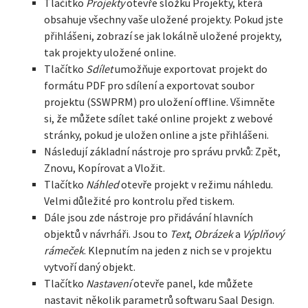
Tlačítko
Projekty
otevře složku Projekty, která
obsahuje všechny vaše uložené projekty. Pokud jste
přihlášeni, zobrazí se jak lokálně uložené projekty,
tak projekty uložené online.
Tlačítko
Sdílet
umožňuje exportovat projekt do
formátu PDF pro sdílení a exportovat soubor
projektu (SSWPRM) pro uložení offline. Všimněte
si, že můžete sdílet také online projekt z webové
stránky, pokud je uložen online a jste přihlášeni.
Následují základní nástroje pro správu prvků: Zpět,
Znovu, Kopírovat a Vložit.
Tlačítko
Náhled
otevře projekt v režimu náhledu.
Velmi důležité pro kontrolu před tiskem.
Dále jsou zde nástroje pro přidávání hlavních
objektů v návrháři. Jsou to
Text
,
Obrázek
a
Výplňový
rámeček
. Klepnutím na jeden z nich se v projektu
vytvoří daný objekt.
Tlačítko
Nastavení
otevře panel, kde můžete
nastavit několik parametrů softwaru Saal Design.