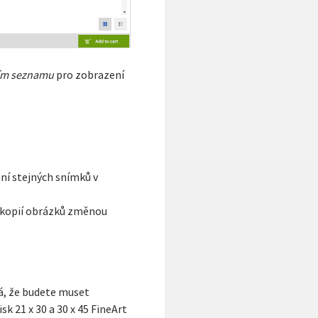
ím seznamu
pro zobrazení
ení stejných snímků v
t kopií obrázků změnou
ná, že budete muset
k 21 x 30 a 30 x 45 FineArt