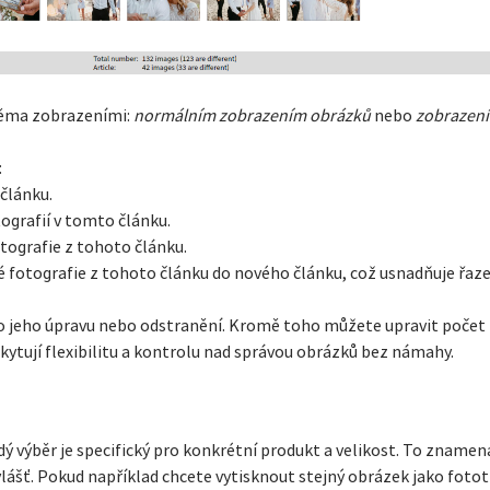
věma zobrazeními:
normálním zobrazením obrázků
nebo
zobrazen
:
 článku.
tografií v tomto článku.
otografie z tohoto článku.
né fotografie z tohoto článku do nového článku, což usnadňuje řaz
pro jeho úpravu nebo odstranění. Kromě toho můžete upravit poče
ytují flexibilitu a kontrolu nad správou obrázků bez námahy.
ý výběr je specifický pro konkrétní produkt a velikost. To zname
lášť. Pokud například chcete vytisknout stejný obrázek jako fototis