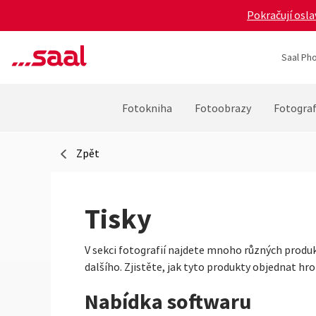
Pokračují osla
Saal Pho
Fotokniha
Fotoobrazy
Fotograf
Zpět
Tisky
V sekci fotografií najdete mnoho různých produkt
dalšího. Zjistěte, jak tyto produkty objednat h
Nabídka softwaru