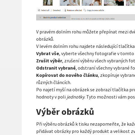
V pravém dolním rohu můžete přepínat mezi d
obrázků.
V levém dolním rohu najdete následující tlačítka
Vybrat vše
, vyberte všechny fotografie v tomto
Zrušit výběr
, zrušení výběru všech vybraných fo
Odstranit vybrané
, odstraní všechny vybrané f
Kopírovat do nového článku
, zkopíruje vybra
různých článcích.
Po najetí myší na obrázek se zobrazí tlačítka 
hodnoty v poli
jednotky
. Tyto možnosti vám posk
Výběr obrázků
Při výběru obrázků k tisku nezapomeňte, že každ
přidávat obrázky pro každý produkt a velikost zv