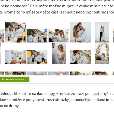
 pravém dolním rohu objevíte možnosti zobrazení. Podobně jako v
ití nebo hodnocení. Dále máte možnost upravit velikost miniatur fo
ti. Kromě toho můžete v této části zapnout nebo vypnout možno
dnout kliknutím na ikonu lupy, která se zobrazí po najetí myší n
kně se můžete pohybovat mezi obrázky jednoduchým kliknutím na
u na druhý.