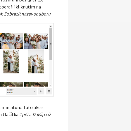
 rozhraní Designer lze
tografií kliknutím na
st
Zobrazit název souboru
.
a miniaturu. Tato akce
 tlačítka
Zpět
a
Další
, což