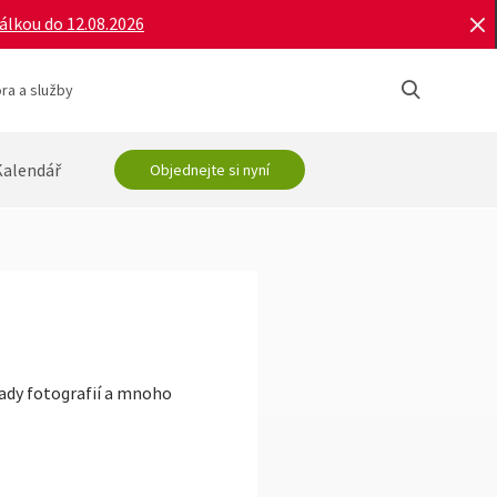
bálkou do 12.08.2026
ra a služby
Kalendář
Objednejte si nyní
sady fotografií a mnoho