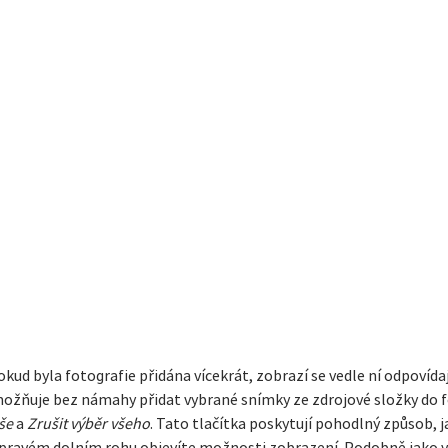
d byla fotografie přidána vícekrát, zobrazí se vedle ní odpovídajíc
možňuje bez námahy přidat vybrané snímky ze zdrojové složky do 
še
a
Zrušit výběr všeho
. Tato tlačítka poskytují pohodlný způsob, 