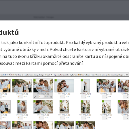
oduktů
 tisk jako konkrétní fotoprodukt. Pro každý vybraný produkt a veli
vybrané obrázky v nich. Pokud chcete kartu a v ní vybrané obrázky
m na tuto ikonu křížku okamžitě odstraníte kartu a s ní spojené ob
řesouvat mezi kartami pomocí přetahování.