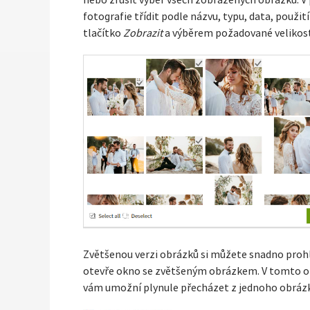
nebo zrušit výběr všech zobrazených obrázků. V
fotografie třídit podle názvu, typu, data, použ
tlačítko
Zobrazit
a výběrem požadované velikos
Zvětšenou verzi obrázků si můžete snadno prohlé
otevře okno se zvětšeným obrázkem. V tomto o
vám umožní plynule přecházet z jednoho obrázk