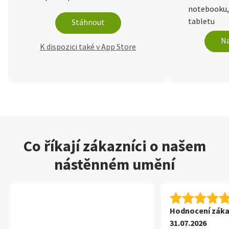
notebooku,
tabletu
Stáhnout
Na
K dispozici také v App Store
Co říkají zákazníci o našem
nástěnném umění
Hodnocení záka
31.07.2026