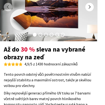
Až do
30 %
sleva na vybrané
obrazy na zeď
4,9/5 z 1430 hodnocení zákazníků
Tento povrch odolný vůči povětrnostním vlivům nabízí
nejvyšší stabilitu a maximální ostrost, takže je skvělou
volbou pro všechny.
Díky nejnovější generaci přímého UV tisku se 7 barvami
včetně světlých barev matný povrch hliníkového
kompozitu naprosto září. Vychutnejte si syté barvy a