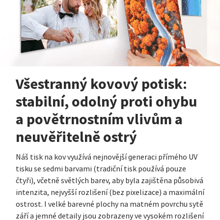
Všestranný kovový potisk:
stabilní, odolný proti ohybu
a povětrnostním vlivům a
neuvěřitelně ostrý
Náš tisk na kov využívá nejnovější generaci přímého UV
tisku se sedmi barvami (tradiční tisk používá pouze
čtyři), včetně světlých barev, aby byla zajištěna působivá
intenzita, nejvyšší rozlišení (bez pixelizace) a maximální
ostrost. I velké barevné plochy na matném povrchu sytě
září a jemné detaily jsou zobrazeny ve vysokém rozlišení