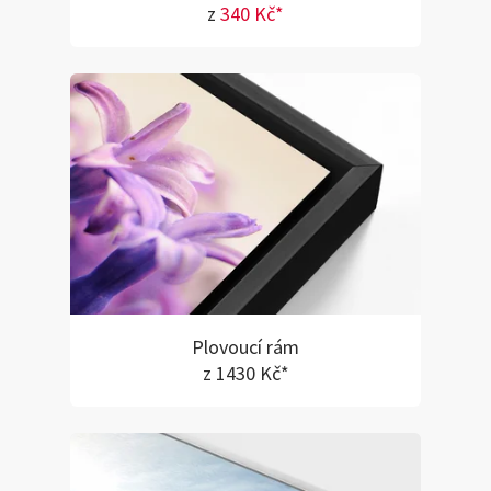
z
340 Kč*
Plovoucí rám
z 1430 Kč*