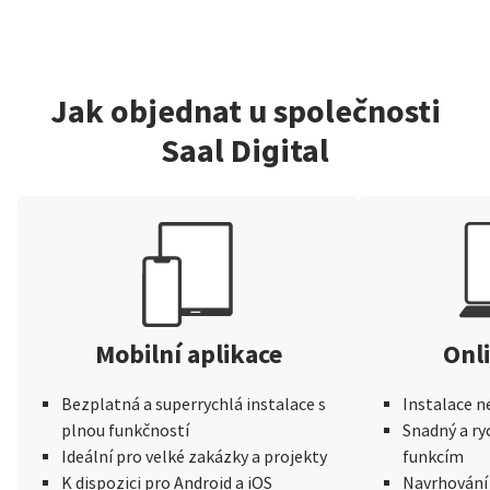
Jak objednat u společnosti
Saal Digital
Mobilní aplikace
Onl
Bezplatná a superrychlá instalace s
Instalace n
plnou funkčností
Snadný a ry
Ideální pro velké zakázky a projekty
funkcím
K dispozici pro Android a iOS
Navrhování