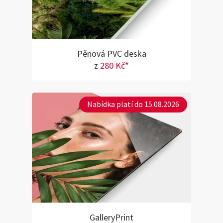
Pěnová PVC deska
z
280 Kč*
Nabídka platí do 15.08.2026
GalleryPrint