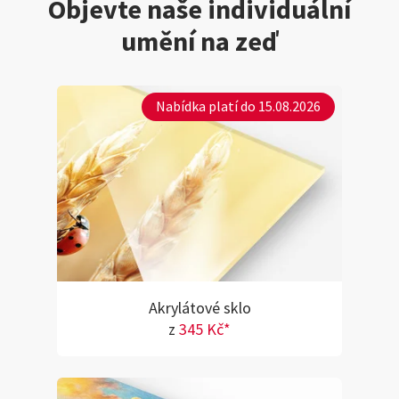
Objevte naše individuální
umění na zeď
Nabídka platí do 15.08.2026
Akrylátové sklo
z
345 Kč*