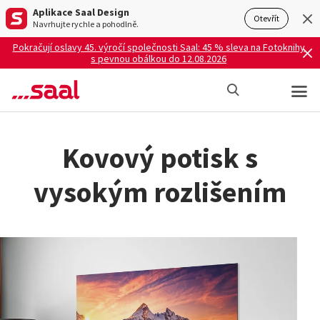
Aplikace Saal Design
Otevřít
Navrhujte rychle a pohodlně.
Pokračují oslavy 45. výročí společnosti Saal: 45 % sleva na Fotoknihy
s pevnou obálkou do 12.08.2026
Kovový potisk s
vysokým rozlišením