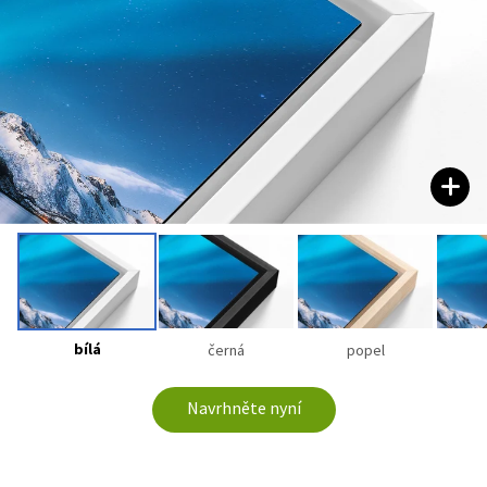
bílá
černá
popel
Navrhněte nyní