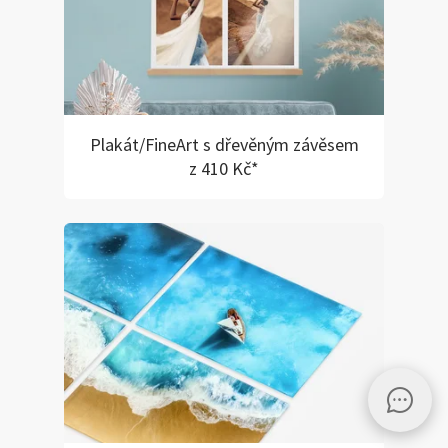
Plakát/FineArt s dřevěným závěsem
z 410 Kč*