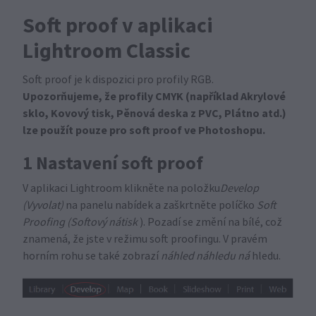
Soft proof v aplikaci
Lightroom Classic
Soft proof je k dispozici pro profily RGB.
Upozorňujeme, že profily CMYK (například Akrylové
sklo, Kovový tisk, Pěnová deska z PVC, Plátno atd.)
lze použít pouze pro soft proof ve Photoshopu.
1 Nastavení soft proof
V aplikaci Lightroom klikněte na položku
Develop
(Vyvolat)
na panelu nabídek a zaškrtněte políčko
Soft
Proofing (Softový nátisk
). Pozadí se změní na bílé, což
znamená, že jste v režimu soft proofingu. V pravém
horním rohu se také zobrazí
náhled náhledu ná
hledu.