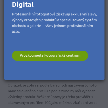
Digital
Profesionální fotografové získávají exkluzivní slevy,
výhody vzorových produktů a specializovaný systém
obchodu a galerie — vše v jednom profesionálním
účtu.
Prozkoumejte Fotografické centrum
Klepnutím na tlačítko
Uložit
uložte přidaný profil se
všemi vyplněnými parametry. Po dokončení klikněte na
tlačítko
OK
. Aktivním barevným profilem ve
Photoshopu je nyní ten, který jste právě přidali.
Obrázek se zobrazí podle barevných nastavení tohoto
nainstalovaného profilu a podle toho by měl vypadat
výsledný produkt. Veškeré úpravy je třeba provádět s
aktivovaným profilem ICC jako měkkou zkušební verzí.