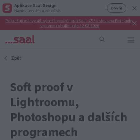
Aplikace Saal Design
Otevřít
Navrhujte rychle a pohodlně.
Pokračují oslavy 45. výročí společnosti Saal: 45 % sleva na Fotoknihy
s pevnou obálkou do 12.08.2026
Zpět
Soft proof v
Lightroomu,
Photoshopu a dalších
programech