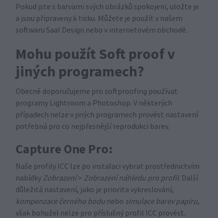
Pokud jste s barvami svých obrázků spokojeni, uložte je
a jsou připraveny k tisku. Můžete je použít v našem
softwaru Saal Design nebo v internetovém obchodě.
Mohu použít Soft proof v
jiných programech?
Obecně doporučujeme pro softproofing používat
programy Lightroom a Photoshop. V některých
případech nelze v jiných programech provést nastavení
potřebná pro co nejpřesnější reprodukci barev.
Capture One Pro:
Naše profily ICC lze po instalaci vybrat prostřednictvím
nabídky
Zobrazení
>
Zobrazení náhledu pro profil
. Další
důležitá nastavení, jako je priorita vykreslování,
kompenzace černého bodu
nebo
simulace barev papíru
,
však bohužel nelze pro příslušný profil ICC provést.