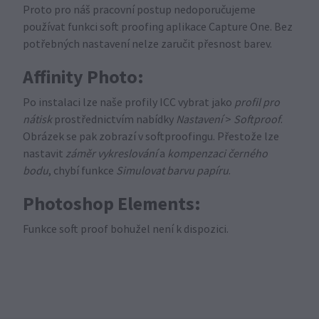
Proto pro náš pracovní postup nedoporučujeme
používat funkci soft proofing aplikace Capture One. Bez
potřebných nastavení nelze zaručit přesnost barev.
Affinity Photo:
Po instalaci lze naše profily ICC vybrat jako
profil pro
nátisk
prostřednictvím nabídky
Nastavení
>
Softproof
.
Obrázek se pak zobrazí v softproofingu. Přestože lze
nastavit
záměr vykreslování
a
kompenzaci černého
bodu
, chybí funkce
Simulovat barvu papíru
.
Photoshop Elements:
Funkce soft proof bohužel není k dispozici.