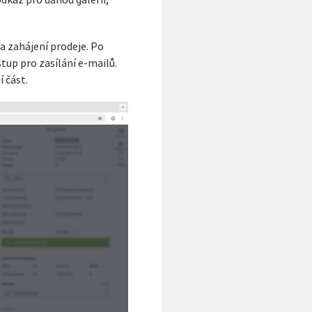
odkaz pro danou galerii,
 a zahájení prodeje. Po
tup pro zasílání e-mailů.
 část.