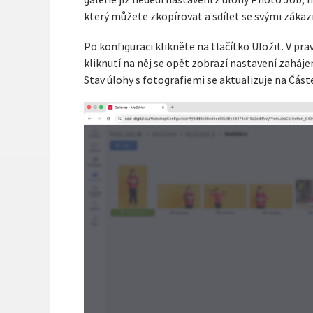
galerie již nedědí nastavení z úlohy Photo Job, m
který můžete zkopírovat a sdílet se svými zákaz
Po konfiguraci klikněte na tlačítko Uložit. V pr
kliknutí na něj se opět zobrazí nastavení zaháj
Stav úlohy s fotografiemi se aktualizuje na Část