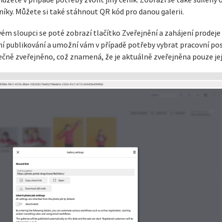
ůžete v případě potřeby zvolit jiný ceník. Zobrazí se také sdílený 
níky. Můžete si také stáhnout QR kód pro danou galerii.
avém sloupci se poté zobrazí tlačítko Zveřejnění a zahájení prodeje
ení publikování a umožní vám v případě potřeby vybrat pracovní pos
ečně zveřejněno, což znamená, že je aktuálně zveřejněna pouze její