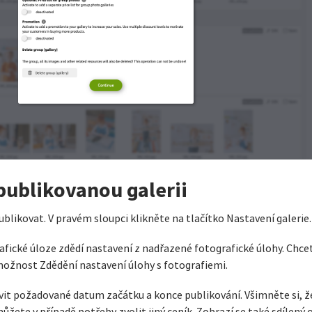
publikovanou galerii
blikovat. V pravém sloupci klikněte na tlačítko Nastavení galerie.
afické úloze zdědí nastavení z nadřazené fotografické úlohy. Chce
e možnost Zdědění nastavení úlohy s fotografiemi.
tavit požadované datum začátku a konce publikování. Všimněte si, 