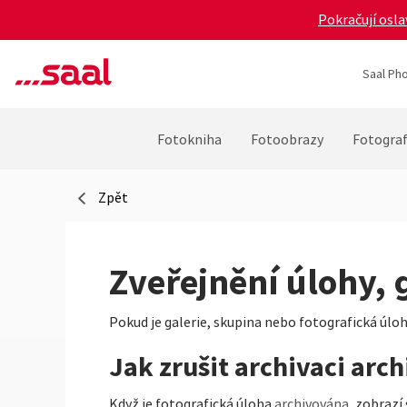
Pokračují osla
Saal Pho
Fotokniha
Fotoobrazy
Fotograf
Zpět
Zveřejnění úlohy, 
Pokud je galerie, skupina nebo fotografická úloh
Jak zrušit archivaci arc
Když je fotografická úloha
archivována
, zobrazí