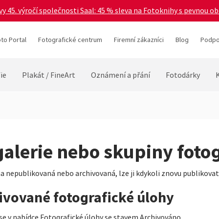
vy 45. výročí společnosti Saal: 45 % sleva na Fotoknihy s pevnou o
to Portal
Fotografické centrum
Firemní zákazníci
Blog
Podpo
ie
Plakát / FineArt
Oznámení a přání
Fotodárky
galerie nebo skupiny fotog
a nepublikovaná nebo archivovaná, lze ji kdykoli znovu publikovat
hivované fotografické úlohy
 se v nabídce Fotografické úlohy se stavem Archivováno.