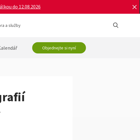
bálkou do 12.08.2026
ra a služby
Kalendář
Objednejte si nyní
rafií
.