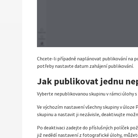
Chcete-li případně naplánovat publikování na po
potřeby nastavte datum zahájení publikování.
Jak publikovat jednu n
Vyberte nepublikovanou skupinu v rámci úlohy s 
Ve výchozím nastavení všechny skupiny v úloze 
skupinu a nastavit ji nezávisle, deaktivujte mož
Po deaktivaci zadejte do příslušných políček po
již nedědí nastavení z fotografické úlohy, můžete