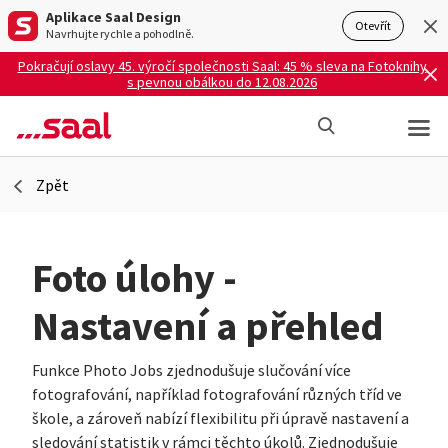
Aplikace Saal Design
Otevřít
Navrhujte rychle a pohodlně.
Pokračují oslavy 45. výročí společnosti Saal: 45 % sleva na Fotoknihy
s pevnou obálkou do 12.08.2026
Zpět
Foto úlohy -
Nastavení a přehled
Funkce Photo Jobs zjednodušuje slučování více
fotografování, například fotografování různých tříd ve
škole, a zároveň nabízí flexibilitu při úpravě nastavení a
sledování statistik v rámci těchto úkolů. Zjednodušuje