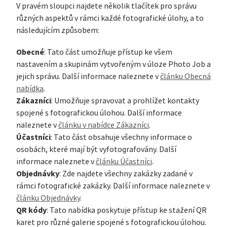
V pravém sloupci najdete několik tlačítek pro správu
různých aspektů v rámci každé fotografické úlohy, a to
následujícím způsobem:
Obecné
: Tato část umožňuje přístup ke všem
nastavením a skupinám vytvořeným v úloze Photo Job a
jejich správu. Další informace naleznete v
článku Obecná
nabídka
.
Zákazníci
: Umožňuje spravovat a prohlížet kontakty
spojené s fotografickou úlohou. Další informace
naleznete v
článku v nabídce Zákazníci
.
Účastníci
: Tato část obsahuje všechny informace o
osobách, které mají být vyfotografovány. Další
informace naleznete v
článku Účastníci
.
Objednávky
: Zde najdete všechny zakázky zadané v
rámci fotografické zakázky. Další informace naleznete v
článku Objednávky
.
QR kódy
: Tato nabídka poskytuje přístup ke stažení QR
karet pro různé galerie spojené s fotografickou úlohou.