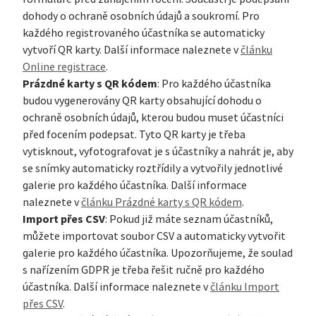
dohody o ochraně osobních údajů a soukromí. Pro
každého registrovaného účastníka se automaticky
vytvoří QR karty. Další informace naleznete v
článku
Online registrace
.
Prázdné karty s QR kódem
: Pro každého účastníka
budou vygenerovány QR karty obsahující dohodu o
ochraně osobních údajů, kterou budou muset účastníci
před focením podepsat. Tyto QR karty je třeba
vytisknout, vyfotografovat je s účastníky a nahrát je, aby
se snímky automaticky roztřídily a vytvořily jednotlivé
galerie pro každého účastníka. Další informace
naleznete v
článku Prázdné karty s QR kódem
.
Import přes CSV
: Pokud již máte seznam účastníků,
můžete importovat soubor CSV a automaticky vytvořit
galerie pro každého účastníka. Upozorňujeme, že soulad
s nařízením GDPR je třeba řešit ručně pro každého
účastníka. Další informace naleznete v
článku Import
přes CSV
.